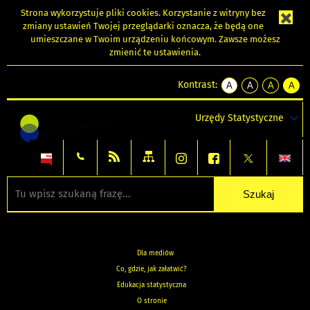
Strona wykorzystuje
pliki cookies
. Korzystanie z witryny bez
zmiany ustawień Twojej przeglądarki oznacza, że będą one
umieszczane w Twoim urządzeniu końcowym. Zawsze możesz
zmienić te ustawienia.
Kontrast:
A
A
A
A
kontrast
kontrast
kontrast
kontra
domyślny
biały
żółty
czarny
Urzędy Statystyczne
tekst
tekst
tekst
na
na
na
czarnym
czarnym
żółtym
Dla mediów
Co, gdzie, jak załatwić?
Edukacja statystyczna
O stronie