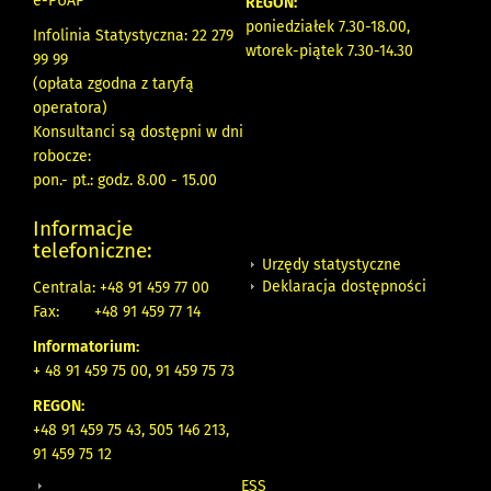
e-PUAP
REGON:
poniedziałek 7.30-18.00,
Infolinia Statystyczna: 22 279
wtorek-piątek 7.30-14.30
99 99
(opłata zgodna z taryfą
operatora)
Konsultanci są dostępni w dni
robocze:
pon.- pt.: godz. 8.00 - 15.00
Informacje
telefoniczne:
Urzędy statystyczne
Deklaracja dostępności
Centrala: +48 91 459 77 00
Fax:
+48 91 459 77 14
Informatorium:
+ 48 91 459 75 00, 91 459 75 73
REGON:
+48 91 459 75 43, 505 146 213,
91 459 75 12
ESS