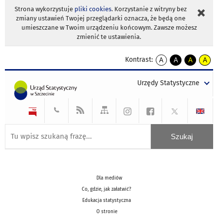
Strona wykorzystuje
pliki cookies
. Korzystanie z witryny bez
zmiany ustawień Twojej przeglądarki oznacza, że będą one
umieszczane w Twoim urządzeniu końcowym. Zawsze możesz
zmienić te ustawienia.
Kontrast:
A
A
A
A
kontrast
kontrast
kontrast
kontra
domyślny
biały
żółty
czarny
Urzędy Statystyczne
tekst
tekst
tekst
na
na
na
czarnym
czarnym
żółtym
Dla mediów
Co, gdzie, jak załatwić?
Edukacja statystyczna
O stronie