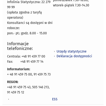
poniedziałek 7.30-18.00,
Infolinia Statystyczna: 22 279
wtorek-piątek 7.30-14.30
99 99
(opłata zgodna z taryfą
operatora)
Konsultanci są dostępni w dni
robocze:
pon.- pt.: godz. 8.00 - 15.00
Informacje
telefoniczne:
Urzędy statystyczne
Deklaracja dostępności
Centrala: +48 91 459 77 00
Fax:
+48 91 459 77 14
Informatorium:
+ 48 91 459 75 00, 91 459 75 73
REGON:
+48 91 459 75 43, 505 146 213,
91 459 75 12
ESS