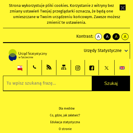
Strona wykorzystuje
pliki cookies
. Korzystanie z witryny bez
zmiany ustawień Twojej przeglądarki oznacza, że będą one
umieszczane w Twoim urządzeniu końcowym. Zawsze możesz
zmienić te ustawienia.
Kontrast:
A
A
A
A
kontrast
kontrast
kontrast
kontra
domyślny
biały
żółty
czarny
Urzędy Statystyczne
tekst
tekst
tekst
na
na
na
czarnym
czarnym
żółtym
Dla mediów
Co, gdzie, jak załatwić?
Edukacja statystyczna
O stronie