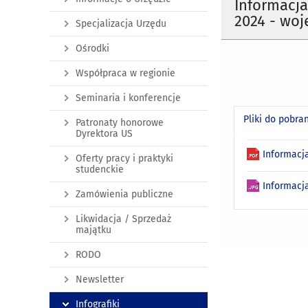
Informacj
2024 - wo
Specjalizacja Urzędu
Ośrodki
Współpraca w regionie
Seminaria i konferencje
Pliki do pobra
Patronaty honorowe
Dyrektora US
Informacj
Oferty pracy i praktyki
studenckie
Informacj
Zamówienia publiczne
Likwidacja / Sprzedaż
majątku
RODO
Newsletter
Infografiki