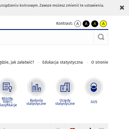
m urządzeniu końcowym. Zawsze możesz zmienić te ustawienia.
Kontrast:
A
A
A
A
kontrast
kontrast
kontrast
kontrast
domyślny
biały
żółty
czarny
tekst
tekst
tekst
na
na
na
czarnym
czarnym
żółtym
gdzie, jak załatwić?
Edukacja statystyczna
O stronie
REGON,
Badania
Urzędy
TERYT,
GUS
statystyczne
statystyczne
lasyfikacje