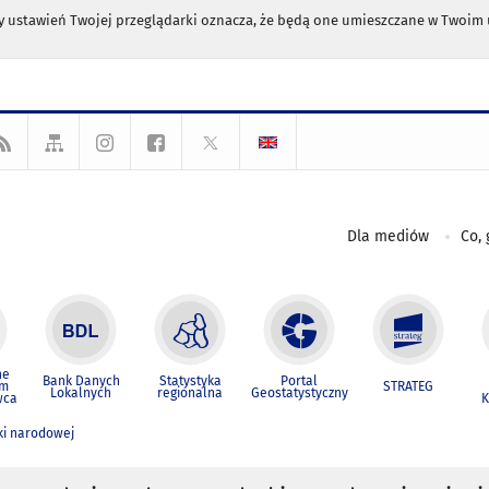
any ustawień Twojej przeglądarki oznacza, że będą one umieszczane w Twoi
Dla mediów
Co, 
ne
Bank Danych
Statystyka
Portal
um
STRATEG
Lokalnych
regionalna
Geostatystyczny
wca
K
ki narodowej