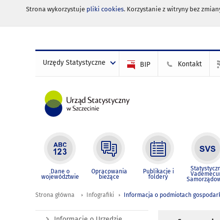
Strona wykorzystuje
pliki cookies
. Korzystanie z witryny bez zmi
Urzędy Statystyczne
Kontakt
BIP
Statystycz
Dane o
Opracowania
Publikacje i
Vademec
województwie
bieżące
foldery
Samorządo
Strona główna
Infografiki
Informacja o podmiotach gospodar
Informacje o Urzędzie