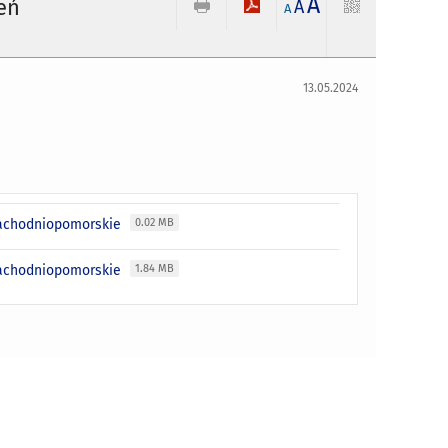
A
eń
A
A
13.05.2024
zachodniopomorskie
0.02 MB
zachodniopomorskie
1.84 MB