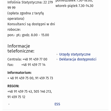
poniedziałek 7.30-18.00,
Infolinia Statystyczna: 22 279
wtorek-piątek 7.30-14.30
99 99
(opłata zgodna z taryfą
operatora)
Konsultanci są dostępni w dni
robocze:
pon.- pt.: godz. 8.00 - 15.00
Informacje
telefoniczne:
Urzędy statystyczne
Deklaracja dostępności
Centrala: +48 91 459 77 00
Fax:
+48 91 459 77 14
Informatorium:
+ 48 91 459 75 00, 91 459 75 73
REGON:
+48 91 459 75 43, 505 146 213,
91 459 75 12
ESS