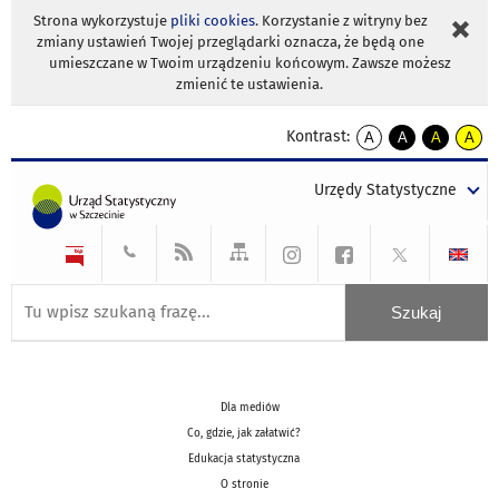
Strona wykorzystuje
pliki cookies
. Korzystanie z witryny bez
zmiany ustawień Twojej przeglądarki oznacza, że będą one
umieszczane w Twoim urządzeniu końcowym. Zawsze możesz
zmienić te ustawienia.
Kontrast:
A
A
A
A
kontrast
kontrast
kontrast
kontra
domyślny
biały
żółty
czarny
Urzędy Statystyczne
tekst
tekst
tekst
na
na
na
czarnym
czarnym
żółtym
Dla mediów
Co, gdzie, jak załatwić?
Edukacja statystyczna
O stronie