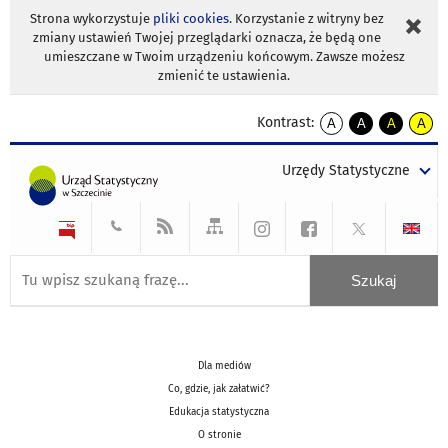
Strona wykorzystuje
pliki cookies
. Korzystanie z witryny bez
zmiany ustawień Twojej przeglądarki oznacza, że będą one
umieszczane w Twoim urządzeniu końcowym. Zawsze możesz
zmienić te ustawienia.
Kontrast:
A
A
A
A
kontrast
kontrast
kontrast
kontra
domyślny
biały
żółty
czarny
Urzędy Statystyczne
tekst
tekst
tekst
na
na
na
czarnym
czarnym
żółtym
Dla mediów
Co, gdzie, jak załatwić?
Edukacja statystyczna
O stronie