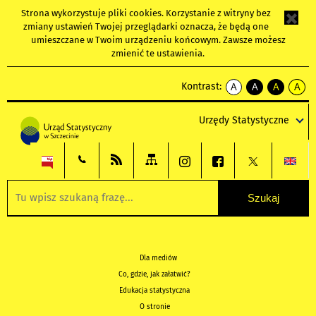
Strona wykorzystuje
pliki cookies
. Korzystanie z witryny bez
zmiany ustawień Twojej przeglądarki oznacza, że będą one
umieszczane w Twoim urządzeniu końcowym. Zawsze możesz
zmienić te ustawienia.
Kontrast:
A
A
A
A
kontrast
kontrast
kontrast
kontra
domyślny
biały
żółty
czarny
Urzędy Statystyczne
tekst
tekst
tekst
na
na
na
czarnym
czarnym
żółtym
Dla mediów
Co, gdzie, jak załatwić?
Edukacja statystyczna
O stronie