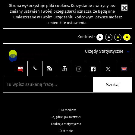
Strona wykorzystuje
pliki cookies
. Korzystanie z witryny bez
zmiany ustawień Twojej przeglądarki oznacza, że będą one
umieszczane w Twoim urządzeniu końcowym. Zawsze możesz
zmienić te ustawienia.
Kontrast:
A
A
A
A
kontrast
kontrast
kontrast
kontra
domyślny
biały
żółty
czarny
Urzędy Statystyczne
tekst
tekst
tekst
na
na
na
czarnym
czarnym
żółtym
Dla mediów
Co, gdzie, jak załatwić?
Edukacja statystyczna
O stronie