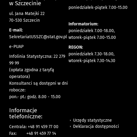
w Szczecinie
poniedziałek-piątek 7.00-15.00
ul. Jana Matejki 22
70-530 Szczecin
Informatorium:
E-mail:
poniedziałek 7.00-18.00,
SekretariatUSSZC@stat.gov.pl
wtorek-piątek 7.00-15.00
e-PUAP
REGON:
poniedziałek 7.30-18.00,
Infolinia Statystyczna: 22 279
wtorek-piątek 7.30-14.30
99 99
(opłata zgodna z taryfą
operatora)
Konsultanci są dostępni w dni
robocze:
pon.- pt.: godz. 8.00 - 15.00
Informacje
telefoniczne:
Urzędy statystyczne
Deklaracja dostępności
Centrala: +48 91 459 77 00
Fax:
+48 91 459 77 14