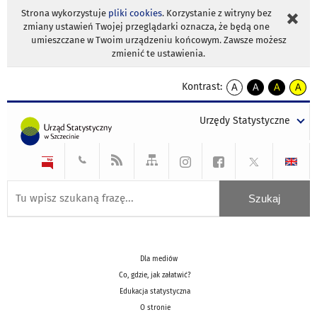
Strona wykorzystuje
pliki cookies
. Korzystanie z witryny bez
zmiany ustawień Twojej przeglądarki oznacza, że będą one
umieszczane w Twoim urządzeniu końcowym. Zawsze możesz
zmienić te ustawienia.
Kontrast:
A
A
A
A
kontrast
kontrast
kontrast
kontra
domyślny
biały
żółty
czarny
Urzędy Statystyczne
tekst
tekst
tekst
na
na
na
czarnym
czarnym
żółtym
Dla mediów
Co, gdzie, jak załatwić?
Edukacja statystyczna
O stronie