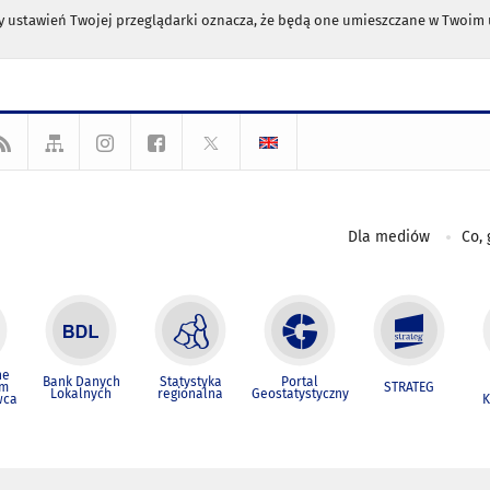
any ustawień Twojej przeglądarki oznacza, że będą one umieszczane w Twoi
Dla mediów
Co, 
ne
Bank Danych
Statystyka
Portal
um
STRATEG
Lokalnych
regionalna
Geostatystyczny
wca
K