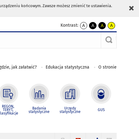
m urządzeniu końcowym. Zawsze możesz zmienić te ustawienia.
Kontrast:
A
A
A
A
kontrast
kontrast
kontrast
kontrast
domyślny
biały
żółty
czarny
tekst
tekst
tekst
na
na
na
czarnym
czarnym
żółtym
gdzie, jak załatwić?
Edukacja statystyczna
O stronie
REGON,
Badania
Urzędy
TERYT,
GUS
statystyczne
statystyczne
lasyfikacje