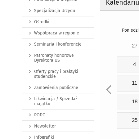
Kalendari
Specjalizacja Urzędu
Ośrodki
Poniedzi
Współpraca w regionie
Seminaria i konferencje
27
Patronaty honorowe
Dyrektora US
4
Oferty pracy i praktyki
studenckie
11
Zamówienia publiczne
Likwidacja / Sprzedaż
18
majątku
RODO
25
Newsletter
Infografiki