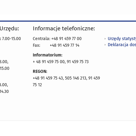
 Urzędu:
Informacje telefoniczne:
Urzędy statys
 7.00-15.00
Centrala: +48 91 459 77 00
Deklaracja do
Fax:
+48 91 459 77 14
Informatorium:
8.00,
+ 48 91 459 75 00, 91 459 75 73
15.00
REGON:
+48 91 459 75 43, 505 146 213, 91 459
8.00,
75 12
14.30