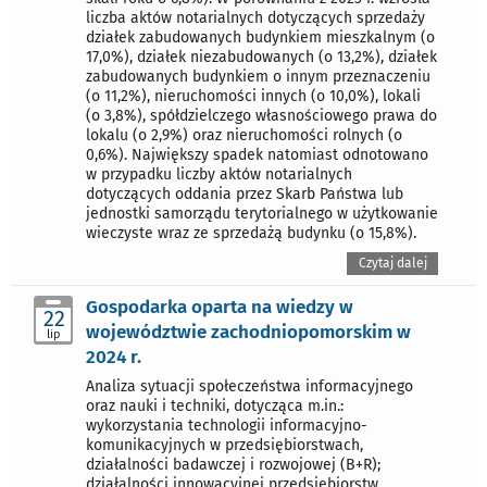
liczba aktów notarialnych dotyczących sprzedaży
działek zabudowanych budynkiem mieszkalnym (o
17,0%), działek niezabudowanych (o 13,2%), działek
zabudowanych budynkiem o innym przeznaczeniu
(o 11,2%), nieruchomości innych (o 10,0%), lokali
(o 3,8%), spółdzielczego własnościowego prawa do
lokalu (o 2,9%) oraz nieruchomości rolnych (o
0,6%). Największy spadek natomiast odnotowano
w przypadku liczby aktów notarialnych
dotyczących oddania przez Skarb Państwa lub
jednostki samorządu terytorialnego w użytkowanie
wieczyste wraz ze sprzedażą budynku (o 15,8%).
Czytaj dalej
Gospodarka oparta na wiedzy w
22
województwie zachodniopomorskim w
lip
2024 r.
Analiza sytuacji społeczeństwa informacyjnego
oraz nauki i techniki, dotycząca m.in.:
wykorzystania technologii informacyjno-
komunikacyjnych w przedsiębiorstwach,
działalności badawczej i rozwojowej (B+R);
działalności innowacyjnej przedsiębiorstw