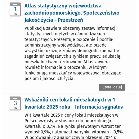
Atlas statystyczny województwa
1
zachodniopomorskiego. Społeczeństwo -
lip
Jakość życia - Przestrzeń
Publikacja zawiera obszerny zestaw informacji
statystycznych ujętych w ośmiu działach
tematycznych. Prezentuje położenie i podział
administracyjny województwa, ale przede
wszystkim ukazuje zmiany demograficzne na tle
zagadnień związanych z rynkiem pracy, edukacją,
mieszkalnictwem i zdrowiem. Atlas zawiera
również informacje o otoczeniu, w którym
funkcjonują mieszkańcy województwa, obrazując
poziom i jakość ich życia.
Czytaj dalej
Wskaźniki cen lokali mieszkalnych w 1
3
kwartale 2025 roku - Informacja sygnalna
lip
W 1 kwartale 2025 r. ceny lokali mieszkalnych w
Polsce wzrosły w stosunku do poprzedniego
kwartału o 0,7%. Na rynku pierwotnym wzrost ten
wyniósł 0,9%, natomiast na rynku wtórnym – 0,5%.
W porównaniu z analogicznym okresem 2024 r.