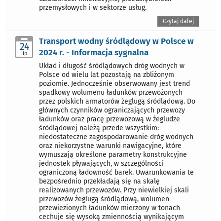
przemysłowych i w sektorze usług.
Czytaj dalej
Transport wodny śródlądowy w Polsce w
24
2024 r. - Informacja sygnalna
lip
Układ i długość śródlądowych dróg wodnych w
Polsce od wielu lat pozostają na zbliżonym
poziomie. Jednocześnie obserwowany jest trend
spadkowy wolumenu ładunków przewożonych
przez polskich armatorów żeglugą śródlądową. Do
głównych czynników ograniczających przewozy
ładunków oraz pracę przewozową w żegludze
śródlądowej należą przede wszystkim:
niedostateczne zagospodarowanie dróg wodnych
oraz niekorzystne warunki nawigacyjne, które
wymuszają określone parametry konstrukcyjne
jednostek pływających, w szczególności
ograniczoną ładowność barek. Uwarunkowania te
bezpośrednio przekładają się na skalę
realizowanych przewozów. Przy niewielkiej skali
przewozów żeglugą śródlądową, wolumen
przewiezionych ładunków mierzony w tonach
cechuje się wysoką zmiennością wynikającym