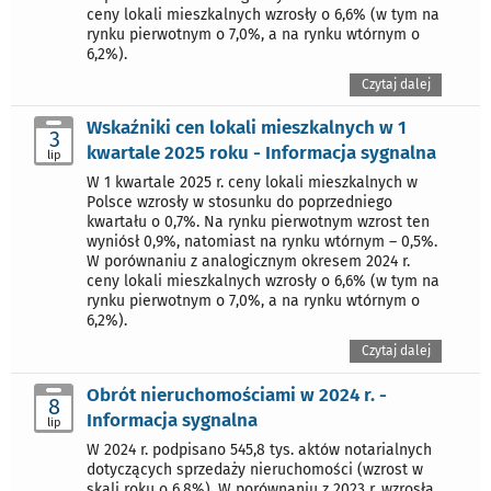
ceny lokali mieszkalnych wzrosły o 6,6% (w tym na
rynku pierwotnym o 7,0%, a na rynku wtórnym o
6,2%).
Czytaj dalej
Wskaźniki cen lokali mieszkalnych w 1
3
kwartale 2025 roku - Informacja sygnalna
lip
W 1 kwartale 2025 r. ceny lokali mieszkalnych w
Polsce wzrosły w stosunku do poprzedniego
kwartału o 0,7%. Na rynku pierwotnym wzrost ten
wyniósł 0,9%, natomiast na rynku wtórnym – 0,5%.
W porównaniu z analogicznym okresem 2024 r.
ceny lokali mieszkalnych wzrosły o 6,6% (w tym na
rynku pierwotnym o 7,0%, a na rynku wtórnym o
6,2%).
Czytaj dalej
Obrót nieruchomościami w 2024 r. -
8
Informacja sygnalna
lip
W 2024 r. podpisano 545,8 tys. aktów notarialnych
dotyczących sprzedaży nieruchomości (wzrost w
skali roku o 6,8%). W porównaniu z 2023 r. wzrosła