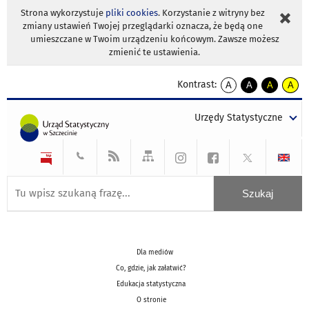
Strona wykorzystuje
pliki cookies
. Korzystanie z witryny bez
zmiany ustawień Twojej przeglądarki oznacza, że będą one
umieszczane w Twoim urządzeniu końcowym. Zawsze możesz
zmienić te ustawienia.
Kontrast:
A
A
A
A
kontrast
kontrast
kontrast
kontra
domyślny
biały
żółty
czarny
Urzędy Statystyczne
tekst
tekst
tekst
na
na
na
czarnym
czarnym
żółtym
Dla mediów
Co, gdzie, jak załatwić?
Edukacja statystyczna
O stronie