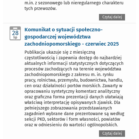
m.in. z sezonowego lub nieregularnego charakteru
tych przewozów.
Czytaj dalej
Komunikat o sytuacji społeczno-
28
gospodarczej województwa
lip
zachodniopomorskiego - czerwiec 2025
Publikacja ukazuje się z miesięczną
częstotliwością i zapewnia dostęp do najbardziej
aktualnych informacji statystycznych dotyczących
procesów zachodzących na terenie województwa
zachodniopomorskiego z zakresu m. in. rynku
pracy, rolnictwa, przemysłu, budownictwa, handlu,
cen oraz działalności portów morskich. Zawarty w
opracowaniu syntetyczny komentarz analityczny
oraz graficzna forma prezentacji danych ułatwiają
właściwą interpretację opisywanych zjawisk. Dla
pełniejszego zobrazowania przedstawianych
zagadnień wybrane dane prezentowane są według
sekcji PKD, sektorów i form własności, powiatów
oraz w odniesieniu do wartości ogólnopolskich.
Czytaj dalej