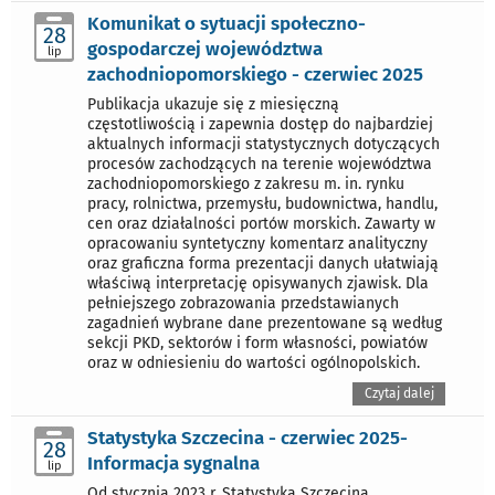
Komunikat o sytuacji społeczno-
28
gospodarczej województwa
lip
zachodniopomorskiego - czerwiec 2025
Publikacja ukazuje się z miesięczną
częstotliwością i zapewnia dostęp do najbardziej
aktualnych informacji statystycznych dotyczących
procesów zachodzących na terenie województwa
zachodniopomorskiego z zakresu m. in. rynku
pracy, rolnictwa, przemysłu, budownictwa, handlu,
cen oraz działalności portów morskich. Zawarty w
opracowaniu syntetyczny komentarz analityczny
oraz graficzna forma prezentacji danych ułatwiają
właściwą interpretację opisywanych zjawisk. Dla
pełniejszego zobrazowania przedstawianych
zagadnień wybrane dane prezentowane są według
sekcji PKD, sektorów i form własności, powiatów
oraz w odniesieniu do wartości ogólnopolskich.
Czytaj dalej
Statystyka Szczecina - czerwiec 2025-
28
Informacja sygnalna
lip
Od stycznia 2023 r. Statystyka Szczecina