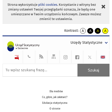
Strona wykorzystuje
pliki cookies
. Korzystanie z witryny bez
zmiany ustawień Twojej przeglądarki oznacza, że będą one
umieszczane w Twoim urządzeniu końcowym. Zawsze możesz
zmienić te ustawienia.
Kontrast:
A
A
A
A
kontrast
kontrast
kontrast
kontra
domyślny
biały
żółty
czarny
Urzędy Statystyczne
tekst
tekst
tekst
na
na
na
czarnym
czarnym
żółtym
Dla mediów
Co, gdzie, jak załatwić?
Edukacja statystyczna
O stronie