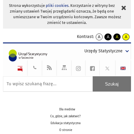
Strona wykorzystuje
pliki cookies
. Korzystanie z witryny bez
zmiany ustawień Twojej przeglądarki oznacza, że będą one
umieszczane w Twoim urządzeniu końcowym. Zawsze możesz
zmienić te ustawienia.
Kontrast:
A
A
A
A
kontrast
kontrast
kontrast
kontra
domyślny
biały
żółty
czarny
Urzędy Statystyczne
tekst
tekst
tekst
na
na
na
czarnym
czarnym
żółtym
Dla mediów
Co, gdzie, jak załatwić?
Edukacja statystyczna
O stronie