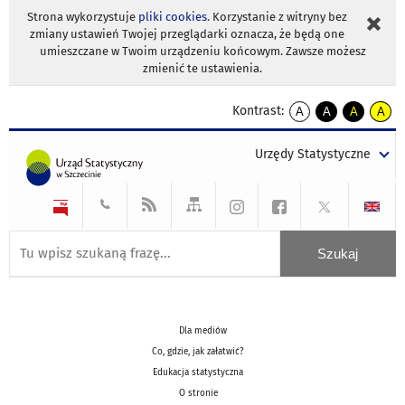
Strona wykorzystuje
pliki cookies
. Korzystanie z witryny bez
zmiany ustawień Twojej przeglądarki oznacza, że będą one
umieszczane w Twoim urządzeniu końcowym. Zawsze możesz
zmienić te ustawienia.
Kontrast:
A
A
A
A
kontrast
kontrast
kontrast
kontra
domyślny
biały
żółty
czarny
Urzędy Statystyczne
tekst
tekst
tekst
na
na
na
czarnym
czarnym
żółtym
Dla mediów
Co, gdzie, jak załatwić?
Edukacja statystyczna
O stronie