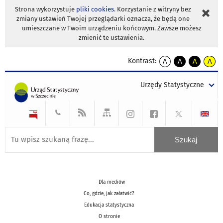
Strona wykorzystuje
pliki cookies
. Korzystanie z witryny bez
zmiany ustawień Twojej przeglądarki oznacza, że będą one
umieszczane w Twoim urządzeniu końcowym. Zawsze możesz
zmienić te ustawienia.
Kontrast:
A
A
A
A
kontrast
kontrast
kontrast
kontra
domyślny
biały
żółty
czarny
Urzędy Statystyczne
tekst
tekst
tekst
na
na
na
czarnym
czarnym
żółtym
Dla mediów
Co, gdzie, jak załatwić?
Edukacja statystyczna
O stronie