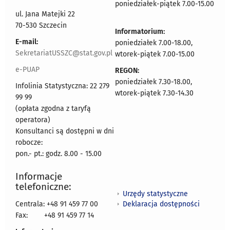
poniedziałek-piątek 7.00-15.00
ul. Jana Matejki 22
70-530 Szczecin
Informatorium:
E-mail:
poniedziałek 7.00-18.00,
SekretariatUSSZC@stat.gov.pl
wtorek-piątek 7.00-15.00
e-PUAP
REGON:
poniedziałek 7.30-18.00,
Infolinia Statystyczna: 22 279
wtorek-piątek 7.30-14.30
99 99
(opłata zgodna z taryfą
operatora)
Konsultanci są dostępni w dni
robocze:
pon.- pt.: godz. 8.00 - 15.00
Informacje
telefoniczne:
Urzędy statystyczne
Deklaracja dostępności
Centrala: +48 91 459 77 00
Fax:
+48 91 459 77 14