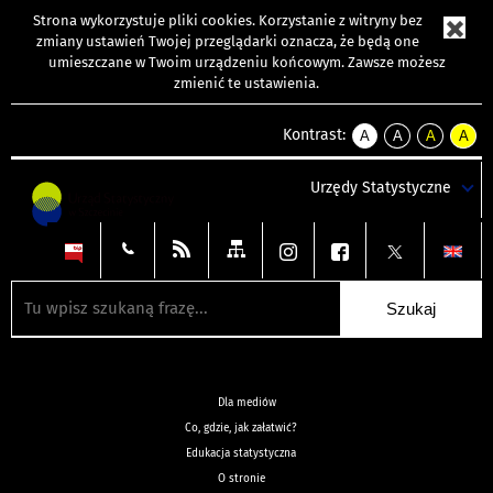
Strona wykorzystuje
pliki cookies
. Korzystanie z witryny bez
zmiany ustawień Twojej przeglądarki oznacza, że będą one
umieszczane w Twoim urządzeniu końcowym. Zawsze możesz
zmienić te ustawienia.
Kontrast:
A
A
A
A
kontrast
kontrast
kontrast
kontra
domyślny
biały
żółty
czarny
Urzędy Statystyczne
tekst
tekst
tekst
na
na
na
czarnym
czarnym
żółtym
Dla mediów
Co, gdzie, jak załatwić?
Edukacja statystyczna
O stronie