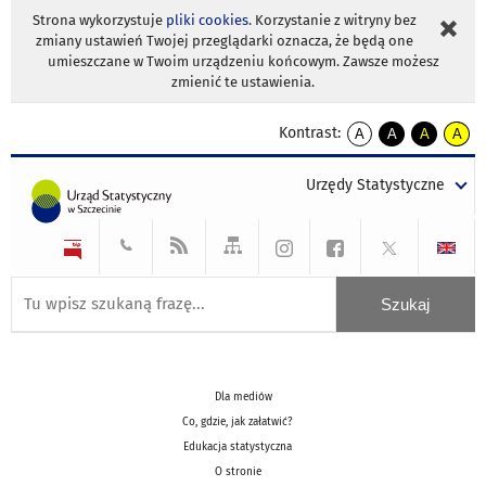
Strona wykorzystuje
pliki cookies
. Korzystanie z witryny bez
zmiany ustawień Twojej przeglądarki oznacza, że będą one
umieszczane w Twoim urządzeniu końcowym. Zawsze możesz
zmienić te ustawienia.
Kontrast:
A
A
A
A
kontrast
kontrast
kontrast
kontra
domyślny
biały
żółty
czarny
Urzędy Statystyczne
tekst
tekst
tekst
na
na
na
czarnym
czarnym
żółtym
Dla mediów
Co, gdzie, jak załatwić?
Edukacja statystyczna
O stronie