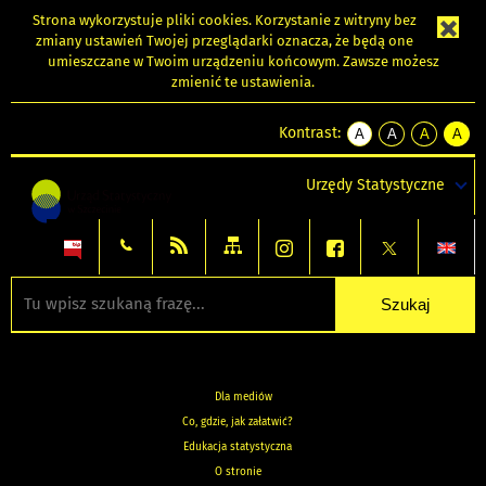
Strona wykorzystuje
pliki cookies
. Korzystanie z witryny bez
zmiany ustawień Twojej przeglądarki oznacza, że będą one
umieszczane w Twoim urządzeniu końcowym. Zawsze możesz
zmienić te ustawienia.
Kontrast:
A
A
A
A
kontrast
kontrast
kontrast
kontra
domyślny
biały
żółty
czarny
Urzędy Statystyczne
tekst
tekst
tekst
na
na
na
czarnym
czarnym
żółtym
Dla mediów
Co, gdzie, jak załatwić?
Edukacja statystyczna
O stronie