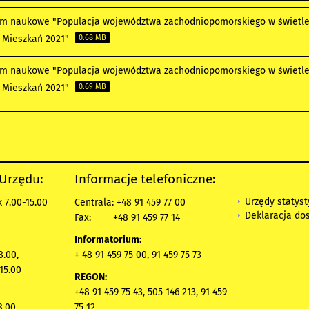
m naukowe "Populacja województwa zachodniopomorskiego w świetl
i Mieszkań 2021"
0.68 MB
m naukowe "Populacja województwa zachodniopomorskiego w świetl
i Mieszkań 2021"
0.69 MB
 Urzędu:
Informacje telefoniczne:
Urzędy statys
 7.00-15.00
Centrala: +48 91 459 77 00
Deklaracja do
Fax:
+48 91 459 77 14
Informatorium:
8.00,
+ 48 91 459 75 00, 91 459 75 73
15.00
REGON:
+48 91 459 75 43, 505 146 213, 91 459
8.00,
75 12