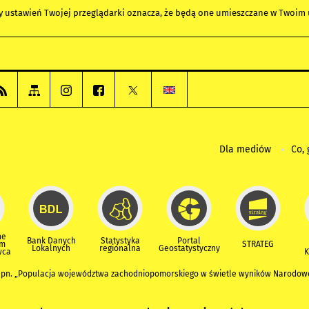
any ustawień Twojej przeglądarki oznacza, że będą one umieszczane w Twoi
Dla mediów
Co, 
ne
Bank Danych
Statystyka
Portal
um
STRATEG
Lokalnych
regionalna
Geostatystyczny
wca
K
n. „Populacja województwa zachodniopomorskiego w świetle wyników Narodoweg