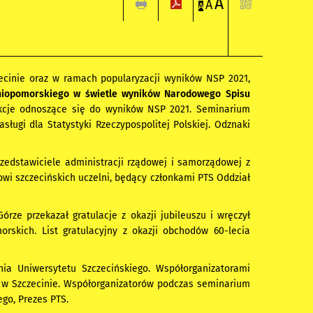
A
A
A
zecinie oraz w ramach popularyzacji wyników NSP 2021,
iopomorskiego w świetle wyników Narodowego Spisu
ekcje odnoszące się do wyników NSP 2021. Seminarium
ugi dla Statystyki Rzeczypospolitej Polskiej. Odznaki
rzedstawiciele administracji rządowej i samorządowej z
wi szczecińskich uczelni, będący członkami PTS Oddział
rze przekazał gratulacje z okazji jubileuszu i wręczył
rskich. List gratulacyjny z okazji obchodów 60-lecia
ia Uniwersytetu Szczecińskiego. Współorganizatorami
ł w Szczecinie. Współorganizatorów podczas seminarium
ego, Prezes PTS.