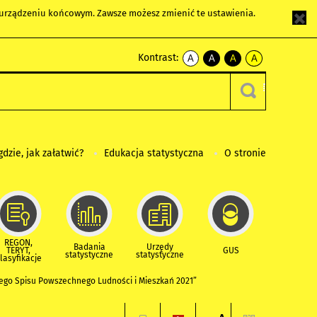
m urządzeniu końcowym. Zawsze możesz zmienić te ustawienia.
Kontrast:
A
A
A
A
kontrast
kontrast
kontrast
kontrast
domyślny
biały
żółty
czarny
tekst
tekst
tekst
na
na
na
czarnym
czarnym
żółtym
gdzie, jak załatwić?
Edukacja statystyczna
O stronie
REGON,
Badania
Urzędy
TERYT,
GUS
statystyczne
statystyczne
lasyfikacje
o Spisu Powszechnego Ludności i Mieszkań 2021”