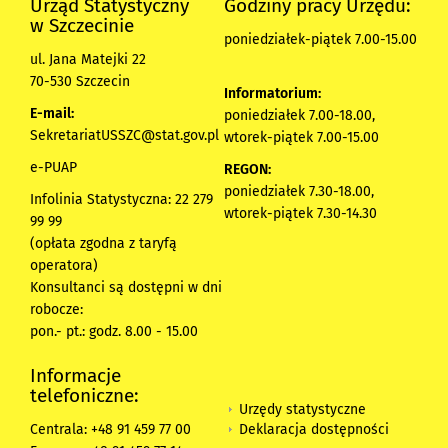
Urząd Statystyczny
Godziny pracy Urzędu:
w Szczecinie
poniedziałek-piątek 7.00-15.00
ul. Jana Matejki 22
70-530 Szczecin
Informatorium:
E-mail:
poniedziałek 7.00-18.00,
SekretariatUSSZC@stat.gov.pl
wtorek-piątek 7.00-15.00
e-PUAP
REGON:
poniedziałek 7.30-18.00,
Infolinia Statystyczna: 22 279
wtorek-piątek 7.30-14.30
99 99
(opłata zgodna z taryfą
operatora)
Konsultanci są dostępni w dni
robocze:
pon.- pt.: godz. 8.00 - 15.00
Informacje
telefoniczne:
Urzędy statystyczne
Deklaracja dostępności
Centrala: +48 91 459 77 00