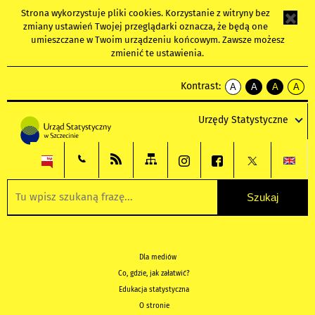
Strona wykorzystuje
pliki cookies
. Korzystanie z witryny bez
zmiany ustawień Twojej przeglądarki oznacza, że będą one
umieszczane w Twoim urządzeniu końcowym. Zawsze możesz
zmienić te ustawienia.
Kontrast:
A
A
A
A
kontrast
kontrast
kontrast
kontra
domyślny
biały
żółty
czarny
Urzędy Statystyczne
tekst
tekst
tekst
na
na
na
czarnym
czarnym
żółtym
Dla mediów
Co, gdzie, jak załatwić?
Edukacja statystyczna
O stronie