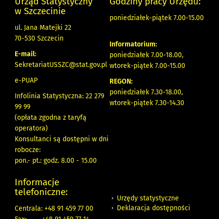
Urząd Statystyczny
Godziny pracy Urzędu:
w Szczecinie
poniedziałek-piątek 7.00-15.00
ul. Jana Matejki 22
70-530 Szczecin
Informatorium:
E-mail:
poniedziałek 7.00-18.00,
SekretariatUSSZC@stat.gov.pl
wtorek-piątek 7.00-15.00
e-PUAP
REGON:
poniedziałek 7.30-18.00,
Infolinia Statystyczna: 22 279
wtorek-piątek 7.30-14.30
99 99
(opłata zgodna z taryfą
operatora)
Konsultanci są dostępni w dni
robocze:
pon.- pt.: godz. 8.00 - 15.00
Informacje
telefoniczne:
Urzędy statystyczne
Deklaracja dostępności
Centrala: +48 91 459 77 00