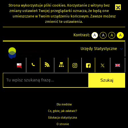
Strona wykorzystuje
pliki cookies
. Korzystanie z witryny bez
zmiany ustawień Twojej przeglądarki oznacza, że będą one
umieszczane w Twoim urządzeniu końcowym. Zawsze możesz
zmienić te ustawienia.
Kontrast:
A
A
A
A
kontrast
kontrast
kontrast
kontra
domyślny
biały
żółty
czarny
Urzędy Statystyczne
tekst
tekst
tekst
na
na
na
czarnym
czarnym
żółtym
Dla mediów
Co, gdzie, jak załatwić?
Edukacja statystyczna
O stronie