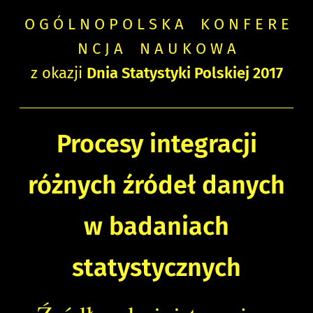
O G Ó L N O P O L S K A K O N F E R E
N C J A N A U K O W A
z okazji
Dnia Statystyki Polskiej 2017
Procesy integracji
różnych źródeł danych
w badaniach
statystycznych