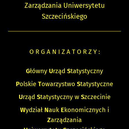
Zarządzania Uniwersytetu
Szczecińskiego
O R G A N I Z A T O R Z Y :
G
łówny
U
rząd
S
tatystyczny
P
olskie
T
owarzystwo
S
tatystyczne
U
rząd
S
tatystyczny w
S
zczecinie
W
ydział
N
auk
E
konomicznych i
Z
arządzania