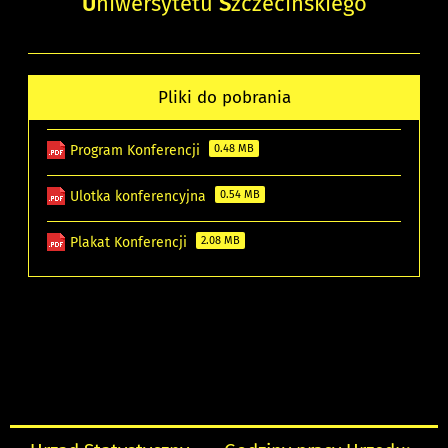
U
niwersytetu
S
zczecińskiego
Pliki do pobrania
Program Konferencji
0.48 MB
Ulotka konferencyjna
0.54 MB
Plakat Konferencji
2.08 MB