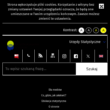
Strona wykorzystuje
pliki cookies
. Korzystanie z witryny bez
zmiany ustawień Twojej przeglądarki oznacza, że będą one
umieszczane w Twoim urządzeniu końcowym. Zawsze możesz
zmienić te ustawienia.
Kontrast:
A
A
A
A
kontrast
kontrast
kontrast
kontra
domyślny
biały
żółty
czarny
Urzędy Statystyczne
tekst
tekst
tekst
na
na
na
czarnym
czarnym
żółtym
Dla mediów
Co, gdzie, jak załatwić?
Edukacja statystyczna
O stronie