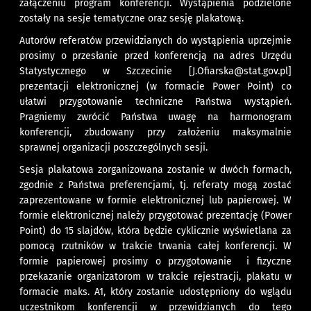
załączeniu program konferencji. Wystąpienia podzielone
zostały na sesje tematyczne oraz sesję plakatową.
Autorów referatów przewidzianych do wystąpienia uprzejmie
prosimy o przesłanie przed konferencją na adres Urzędu
Statystycznego w Szczecinie [J.Ofiarska@stat.gov.pl]
prezentacji elektronicznej (w formacie Power Point) co
ułatwi przygotowanie techniczne Państwa wystąpień.
Pragniemy zwrócić Państwa uwagę na harmonogram
konferencji, zbudowany przy założeniu maksymalnie
sprawnej organizacji poszczególnych sesji.
Sesja plakatowa zorganizowana zostanie w dwóch formach,
zgodnie z Państwa preferencjami, tj. referaty mogą zostać
zaprezentowane w formie elektronicznej lub papierowej. W
formie elektronicznej należy przygotować prezentację (Power
Point) do 15 slajdów, która będzie cyklicznie wyświetlana za
pomocą rzutników w trakcie trwania całej konferencji. W
formie papierowej prosimy o przygotowanie i fizyczne
przekazanie organizatorom w trakcie rejestracji, plakatu w
formacie maks. A1, który zostanie udostępniony do wglądu
uczestnikom konferencji w przewidzianych do tego