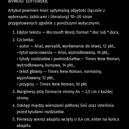
WYMOGI EDYTORSKIE
Artykuł powinien mieć optymalną objętość (łącznie z
wykresami, tablicami i literatu­rą) 10—20 stron
przygotowanych zgodnie z poniższymi wytycznymi:
Edytor tekstu — Microsoft Word, format *.doc lub *.docx.
Czcionka:
• autor — Arial, wersalik, wyrównanie do lewej, 12 pkt.,
• tytuł opracowania — Arial, wyśrodkowany, 16 pkt.,
• tytuły rozdziałów i podrozdziałów — Times New Roman,
wyśrodkowany, kursywa, 14 pkt.,
• tekst główny — Times New Roman, normalny,
wyjustowany, 12 pkt.,
• przypisy — Times New Roman, 10 pkt.
Marginesy przy formacie strony A4 — 2,5 cm z każdej
strony.
Odstęp między wierszami półtorej linii oraz interlinia
przed tytułami rozdziałów.
Pierwszy wiersz akapitu wcięty o 0,4 cm, enter na końcu
akapitu.