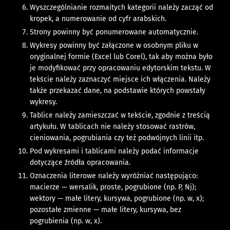
Wyszczególnianie rozmaitych kategorii należy zacząć od
kropek, a numerowanie od cyfr arabskich.
Strony powinny być ponumerowane automatycznie.
Wykresy powinny być załączone w osobnym pliku w
oryginalnej formie (Excel lub Corel), tak aby można było
je modyfikować przy opracowaniu edytorskim tekstu. W
tekście należy zaznaczyć miejsce ich włączenia. Należy
także przekazać dane, na podstawie których powstały
wykresy.
Tablice należy zamieszczać w tekście, zgodnie z treścią
artykułu. W tablicach nie należy stosować rastrów,
cieniowania, pogrubiania czy też podwójnych linii itp.
Pod wykresami i tablicami należy podać informacje
dotyczące źródła opracowania.
Oznaczenia literowe należy wyróżniać następująco:
macierze — wersalik, proste, pogrubione (np. P, Nj);
wektory — małe litery, kursywa, pogrubione (np. w, x);
pozostałe zmienne — małe litery, kursywa, bez
pogrubienia (np. w, x).