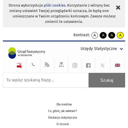
Strona wykorzystuje
pliki cookies
. Korzystanie z witryny bez
zmiany ustawień Twojej przeglądarki oznacza, że będą one
umieszczane w Twoim urządzeniu końcowym. Zawsze możesz
zmienić te ustawienia.
Kontrast:
A
A
A
A
kontrast
kontrast
kontrast
kontra
domyślny
biały
żółty
czarny
Urzędy Statystyczne
tekst
tekst
tekst
na
na
na
czarnym
czarnym
żółtym
Dla mediów
Co, gdzie, jak załatwić?
Edukacja statystyczna
O stronie