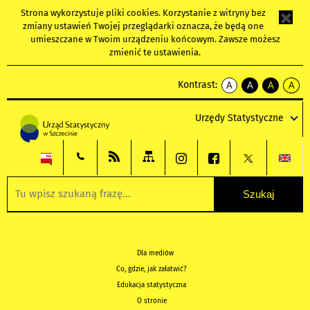
Strona wykorzystuje
pliki cookies
. Korzystanie z witryny bez
zmiany ustawień Twojej przeglądarki oznacza, że będą one
umieszczane w Twoim urządzeniu końcowym. Zawsze możesz
zmienić te ustawienia.
Kontrast:
A
A
A
A
kontrast
kontrast
kontrast
kontra
domyślny
biały
żółty
czarny
Urzędy Statystyczne
tekst
tekst
tekst
na
na
na
czarnym
czarnym
żółtym
Dla mediów
Co, gdzie, jak załatwić?
Edukacja statystyczna
O stronie