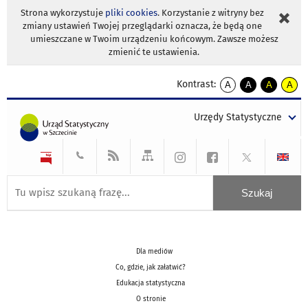
Strona wykorzystuje
pliki cookies
. Korzystanie z witryny bez
zmiany ustawień Twojej przeglądarki oznacza, że będą one
umieszczane w Twoim urządzeniu końcowym. Zawsze możesz
zmienić te ustawienia.
Kontrast:
A
A
A
A
kontrast
kontrast
kontrast
kontra
domyślny
biały
żółty
czarny
Urzędy Statystyczne
tekst
tekst
tekst
na
na
na
czarnym
czarnym
żółtym
Dla mediów
Co, gdzie, jak załatwić?
Edukacja statystyczna
O stronie