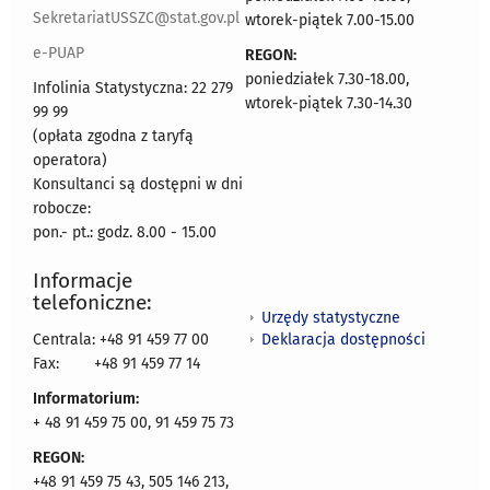
SekretariatUSSZC@stat.gov.pl
wtorek-piątek 7.00-15.00
e-PUAP
REGON:
poniedziałek 7.30-18.00,
Infolinia Statystyczna: 22 279
wtorek-piątek 7.30-14.30
99 99
(opłata zgodna z taryfą
operatora)
Konsultanci są dostępni w dni
robocze:
pon.- pt.: godz. 8.00 - 15.00
Informacje
telefoniczne:
Urzędy statystyczne
Deklaracja dostępności
Centrala: +48 91 459 77 00
Fax:
+48 91 459 77 14
Informatorium:
+ 48 91 459 75 00, 91 459 75 73
REGON:
+48 91 459 75 43, 505 146 213,