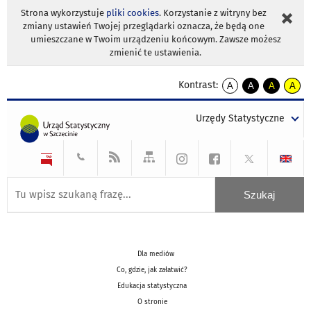
Strona wykorzystuje
pliki cookies
. Korzystanie z witryny bez
zmiany ustawień Twojej przeglądarki oznacza, że będą one
umieszczane w Twoim urządzeniu końcowym. Zawsze możesz
zmienić te ustawienia.
Kontrast:
A
A
A
A
kontrast
kontrast
kontrast
kontra
domyślny
biały
żółty
czarny
Urzędy Statystyczne
tekst
tekst
tekst
na
na
na
czarnym
czarnym
żółtym
Dla mediów
Co, gdzie, jak załatwić?
Edukacja statystyczna
O stronie