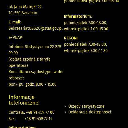
poniedziałek-piątek 7.00-15.00
ul. Jana Matejki 22
70-530 Szczecin
Informatorium:
E-mail:
poniedziałek 7.00-18.00,
SekretariatUSSZC@stat.gov.pl
wtorek-piątek 7.00-15.00
e-PUAP
REGON:
poniedziałek 7.30-18.00,
Infolinia Statystyczna: 22 279
wtorek-piątek 7.30-14.30
99 99
(opłata zgodna z taryfą
operatora)
Konsultanci są dostępni w dni
robocze:
pon.- pt.: godz. 8.00 - 15.00
Informacje
telefoniczne:
Urzędy statystyczne
Deklaracja dostępności
Centrala: +48 91 459 77 00
Fax:
+48 91 459 77 14
Informatorium: