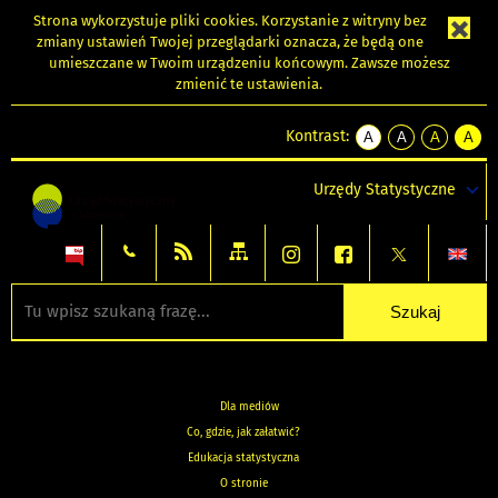
Strona wykorzystuje
pliki cookies
. Korzystanie z witryny bez
zmiany ustawień Twojej przeglądarki oznacza, że będą one
umieszczane w Twoim urządzeniu końcowym. Zawsze możesz
zmienić te ustawienia.
Kontrast:
A
A
A
A
kontrast
kontrast
kontrast
kontra
domyślny
biały
żółty
czarny
Urzędy Statystyczne
tekst
tekst
tekst
na
na
na
czarnym
czarnym
żółtym
Dla mediów
Co, gdzie, jak załatwić?
Edukacja statystyczna
O stronie