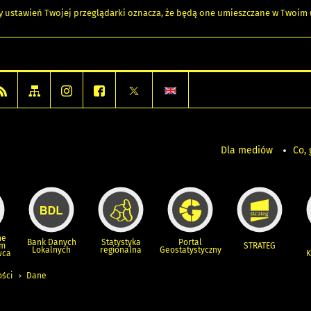
any ustawień Twojej przeglądarki oznacza, że będą one umieszczane w Twoi
Dla mediów
Co, 
ne
Bank Danych
Statystyka
Portal
um
STRATEG
Lokalnych
regionalna
Geostatystyczny
wca
K
ości
Dane