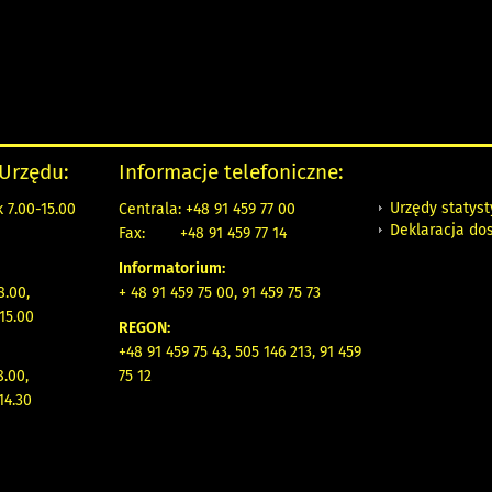
 Urzędu:
Informacje telefoniczne:
Urzędy statys
 7.00-15.00
Centrala: +48 91 459 77 00
Deklaracja do
Fax:
+48 91 459 77 14
Informatorium:
8.00,
+ 48 91 459 75 00, 91 459 75 73
15.00
REGON:
+48 91 459 75 43, 505 146 213, 91 459
8.00,
75 12
14.30