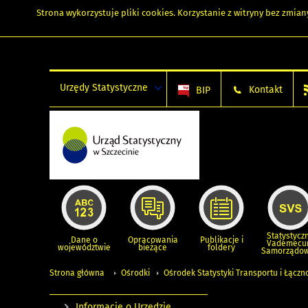
Strona wykorzystuje
pliki cookies
. Korzystanie z witryny bez zmi
Urzędy Statystyczne
Kontakt
BIP
Statystycz
Dane o
Opracowania
Publikacje i
Vademec
województwie
bieżące
foldery
Samorządo
Strona główna
Ośrodki
Ośrodek Statystyki Transportu i Łączn
Informacje o Urzędzie