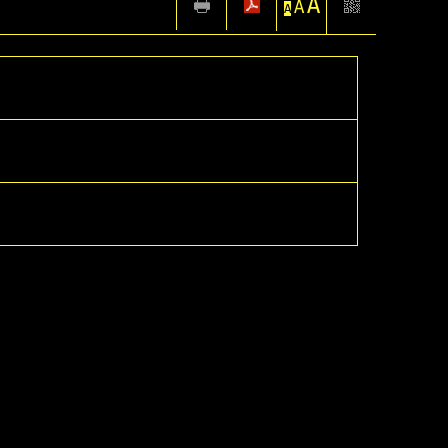
A
A
A