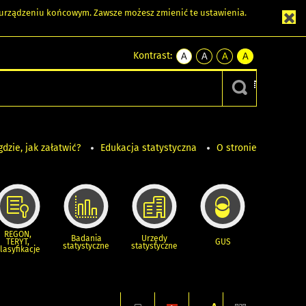
m urządzeniu końcowym. Zawsze możesz zmienić te ustawienia.
Kontrast:
A
A
A
A
kontrast
kontrast
kontrast
kontrast
domyślny
biały
żółty
czarny
tekst
tekst
tekst
na
na
na
czarnym
czarnym
żółtym
gdzie, jak załatwić?
Edukacja statystyczna
O stronie
REGON,
Badania
Urzędy
TERYT,
GUS
statystyczne
statystyczne
lasyfikacje