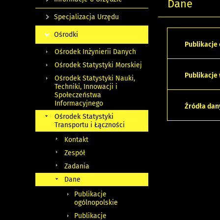
Dane
Specjalizacja Urzędu
Ośrodki
Publikacje
Ośrodek Inżynierii Danych
Ośrodek Statystyki Morskiej
Publikacje
Ośrodek Statystyki Nauki,
Techniki, Innowacji i
Społeczeństwa
Informacyjnego
Źródła dan
Ośrodek Statystyki
Transportu i Łączności
Kontakt
Zespół
Zadania
Dane
Publikacje
ogólnopolskie
Publikacje