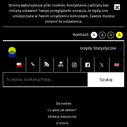
Strona wykorzystuje
pliki cookies
. Korzystanie z witryny bez
zmiany ustawień Twojej przeglądarki oznacza, że będą one
umieszczane w Twoim urządzeniu końcowym. Zawsze możesz
zmienić te ustawienia.
Kontrast:
A
A
A
A
kontrast
kontrast
kontrast
kontra
domyślny
biały
żółty
czarny
Urzędy Statystyczne
tekst
tekst
tekst
na
na
na
czarnym
czarnym
żółtym
Dla mediów
Co, gdzie, jak załatwić?
Edukacja statystyczna
O stronie