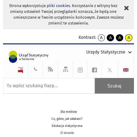
Strona wykorzystuje
pliki cookies
. Korzystanie z witryny bez
zmiany ustawień Twojej przeglądarki oznacza, że będą one
umieszczane w Twoim urządzeniu końcowym. Zawsze możesz
zmienić te ustawienia.
Kontrast:
A
A
A
A
kontrast
kontrast
kontrast
kontra
domyślny
biały
żółty
czarny
Urzędy Statystyczne
tekst
tekst
tekst
na
na
na
czarnym
czarnym
żółtym
Dla mediów
Co, gdzie, jak załatwić?
Edukacja statystyczna
O stronie