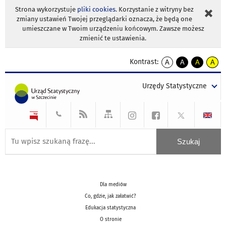
Strona wykorzystuje
pliki cookies
. Korzystanie z witryny bez
zmiany ustawień Twojej przeglądarki oznacza, że będą one
umieszczane w Twoim urządzeniu końcowym. Zawsze możesz
zmienić te ustawienia.
Kontrast:
A
A
A
A
kontrast
kontrast
kontrast
kontra
domyślny
biały
żółty
czarny
Urzędy Statystyczne
tekst
tekst
tekst
na
na
na
czarnym
czarnym
żółtym
Dla mediów
Co, gdzie, jak załatwić?
Edukacja statystyczna
O stronie