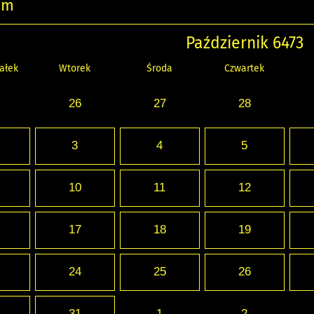
um
Październik 6473
ałek
Wtorek
Środa
Czwartek
26
27
28
3
4
5
10
11
12
17
18
19
24
25
26
31
1
2