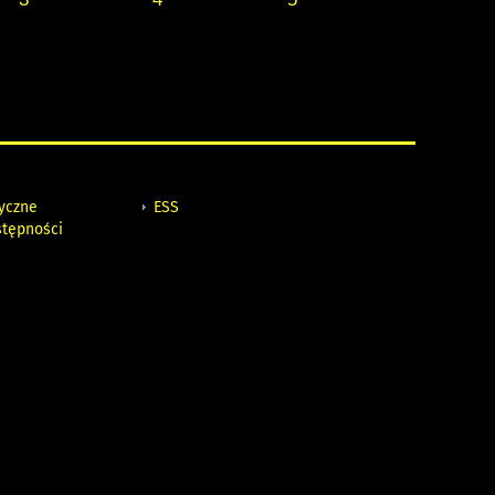
tyczne
ESS
stępności