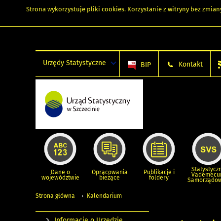
Strona wykorzystuje
pliki cookies
. Korzystanie z witryny bez zmi
Urzędy Statystyczne
Kontakt
BIP
Statystycz
Dane o
Opracowania
Publikacje i
Vademec
województwie
bieżące
foldery
Samorządo
Strona główna
Kalendarium
Informacje o Urzędzie