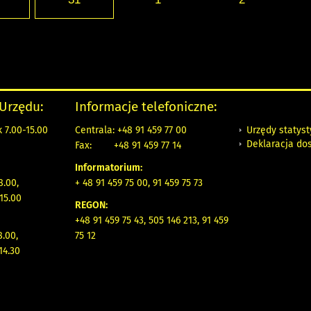
 Urzędu:
Informacje telefoniczne:
Urzędy statys
 7.00-15.00
Centrala: +48 91 459 77 00
Deklaracja do
Fax:
+48 91 459 77 14
Informatorium:
8.00,
+ 48 91 459 75 00, 91 459 75 73
15.00
REGON:
+48 91 459 75 43, 505 146 213, 91 459
8.00,
75 12
14.30