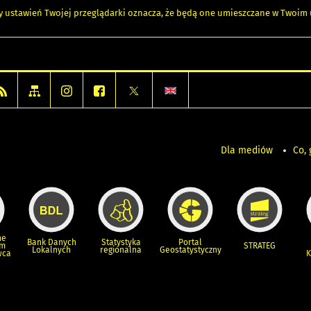
any ustawień Twojej przeglądarki oznacza, że będą one umieszczane w Twoi
Dla mediów
Co, 
ne
Bank Danych
Statystyka
Portal
um
STRATEG
Lokalnych
regionalna
Geostatystyczny
wca
K