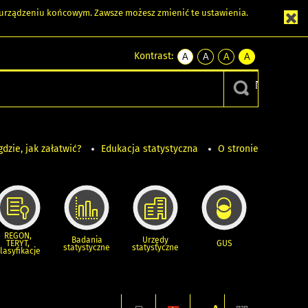
m urządzeniu końcowym. Zawsze możesz zmienić te ustawienia.
Kontrast:
A
A
A
A
kontrast
kontrast
kontrast
kontrast
domyślny
biały
żółty
czarny
tekst
tekst
tekst
na
na
na
czarnym
czarnym
żółtym
gdzie, jak załatwić?
Edukacja statystyczna
O stronie
REGON,
Badania
Urzędy
TERYT,
GUS
statystyczne
statystyczne
lasyfikacje