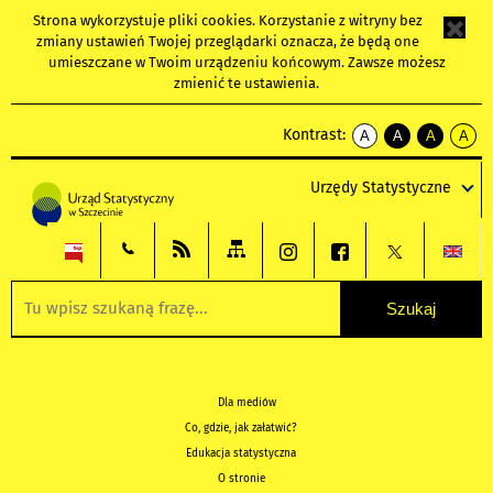
Strona wykorzystuje
pliki cookies
. Korzystanie z witryny bez
zmiany ustawień Twojej przeglądarki oznacza, że będą one
umieszczane w Twoim urządzeniu końcowym. Zawsze możesz
zmienić te ustawienia.
Kontrast:
A
A
A
A
kontrast
kontrast
kontrast
kontra
domyślny
biały
żółty
czarny
Urzędy Statystyczne
tekst
tekst
tekst
na
na
na
czarnym
czarnym
żółtym
Dla mediów
Co, gdzie, jak załatwić?
Edukacja statystyczna
O stronie