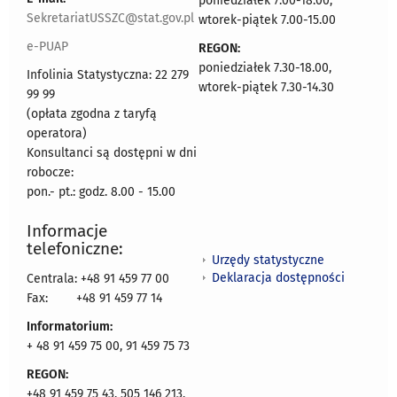
poniedziałek 7.00-18.00,
SekretariatUSSZC@stat.gov.pl
wtorek-piątek 7.00-15.00
e-PUAP
REGON:
poniedziałek 7.30-18.00,
Infolinia Statystyczna: 22 279
wtorek-piątek 7.30-14.30
99 99
(opłata zgodna z taryfą
operatora)
Konsultanci są dostępni w dni
robocze:
pon.- pt.: godz. 8.00 - 15.00
Informacje
telefoniczne:
Urzędy statystyczne
Deklaracja dostępności
Centrala: +48 91 459 77 00
Fax:
+48 91 459 77 14
Informatorium:
+ 48 91 459 75 00, 91 459 75 73
REGON:
+48 91 459 75 43, 505 146 213,