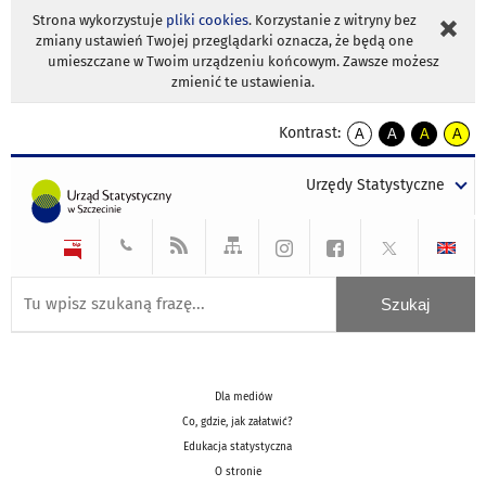
Strona wykorzystuje
pliki cookies
. Korzystanie z witryny bez
zmiany ustawień Twojej przeglądarki oznacza, że będą one
umieszczane w Twoim urządzeniu końcowym. Zawsze możesz
zmienić te ustawienia.
Kontrast:
A
A
A
A
kontrast
kontrast
kontrast
kontra
domyślny
biały
żółty
czarny
Urzędy Statystyczne
tekst
tekst
tekst
na
na
na
czarnym
czarnym
żółtym
Dla mediów
Co, gdzie, jak załatwić?
Edukacja statystyczna
O stronie