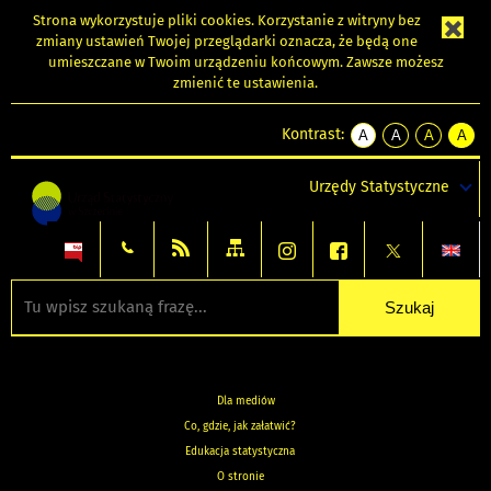
Strona wykorzystuje
pliki cookies
. Korzystanie z witryny bez
zmiany ustawień Twojej przeglądarki oznacza, że będą one
umieszczane w Twoim urządzeniu końcowym. Zawsze możesz
zmienić te ustawienia.
Kontrast:
A
A
A
A
kontrast
kontrast
kontrast
kontra
domyślny
biały
żółty
czarny
Urzędy Statystyczne
tekst
tekst
tekst
na
na
na
czarnym
czarnym
żółtym
Dla mediów
Co, gdzie, jak załatwić?
Edukacja statystyczna
O stronie