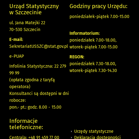
Urząd Statystyczny
Godziny pracy Urzędu:
w Szczecinie
poniedziałek-piątek 7.00-15.00
ul. Jana Matejki 22
70-530 Szczecin
Informatorium:
E-mail:
poniedziałek 7.00-18.00,
SekretariatUSSZC@stat.gov.pl
wtorek-piątek 7.00-15.00
e-PUAP
REGON:
poniedziałek 7.30-18.00,
Infolinia Statystyczna: 22 279
wtorek-piątek 7.30-14.30
99 99
(opłata zgodna z taryfą
operatora)
Konsultanci są dostępni w dni
robocze:
pon.- pt.: godz. 8.00 - 15.00
Informacje
telefoniczne:
Urzędy statystyczne
Deklaracja dostępności
Centrala: +48 91 459 77 00