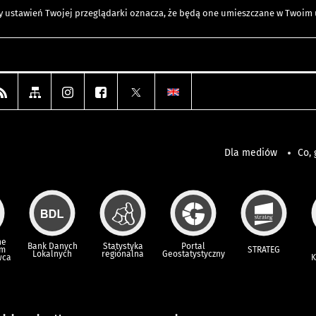
any ustawień Twojej przeglądarki oznacza, że będą one umieszczane w Twoi
Dla mediów
Co, 
ne
Bank Danych
Statystyka
Portal
um
STRATEG
Lokalnych
regionalna
Geostatystyczny
wca
K