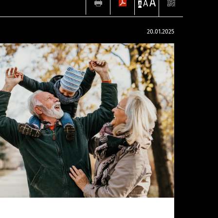
A
A
A
20.01.2025