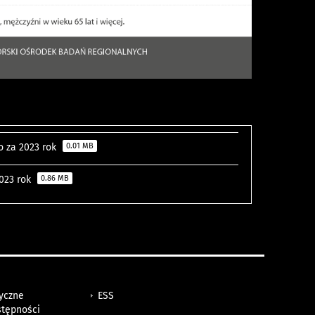
o za 2023 rok
0.01 MB
2023 rok
0.86 MB
tyczne
ESS
stępności