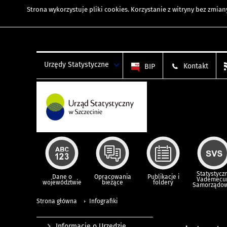
Strona wykorzystuje
pliki cookies
. Korzystanie z witryny bez zmi
Urzędy Statystyczne
Kontakt
BIP
Statystycz
Dane o
Opracowania
Publikacje i
Vademec
województwie
bieżące
foldery
Samorządo
Strona główna
Infografiki
Informacje o Urzędzie