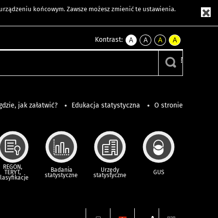
m urządzeniu końcowym. Zawsze możesz zmienić te ustawienia.
Kontrast:
A
A
A
A
kontrast
kontrast
kontrast
kontrast
domyślny
biały
żółty
czarny
tekst
tekst
tekst
na
na
na
czarnym
czarnym
żółtym
gdzie, jak załatwić?
Edukacja statystyczna
O stronie
REGON,
Badania
Urzędy
TERYT,
GUS
statystyczne
statystyczne
lasyfikacje