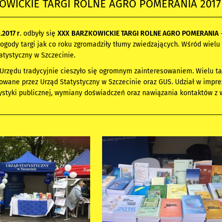
OWICKIE TARGI ROLNE AGRO POMERANIA 2017
.2017 r
.
odbyły się
XXX
BARZKOWICKIE TARGI ROLNE AGRO POMERANIA
-
pogody targi jak co roku zgromadziły tłumy zwiedzających. Wśród wielu
atystyczny w Szczecinie.
Urzędu tradycyjnie cieszyło się ogromnym zainteresowaniem. Wielu ta
owane przez Urząd Statystyczny w Szczecinie oraz GUS. Udział w impr
tystyki publicznej, wymiany doświadczeń oraz nawiązania kontaktów z