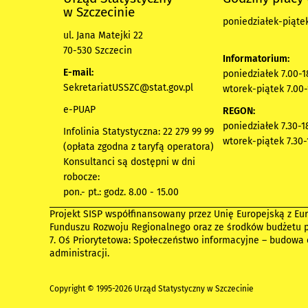
w Szczecinie
poniedziałek-piątek
ul. Jana Matejki 22
70-530 Szczecin
Informatorium:
E-mail:
poniedziałek 7.00-1
SekretariatUSSZC@stat.gov.pl
wtorek-piątek 7.00-
e-PUAP
REGON:
poniedziałek 7.30-1
Infolinia Statystyczna: 22 279 99 99
wtorek-piątek 7.30-
(opłata zgodna z taryfą operatora)
Konsultanci są dostępni w dni
robocze:
pon.- pt.: godz. 8.00 - 15.00
Projekt SISP współfinansowany przez Unię Europejską z Eu
Funduszu Rozwoju Regionalnego oraz ze środków budżetu 
7. Oś Priorytetowa: Społeczeństwo informacyjne – budowa 
administracji.
Copyright © 1995-2026 Urząd Statystyczny w Szczecinie