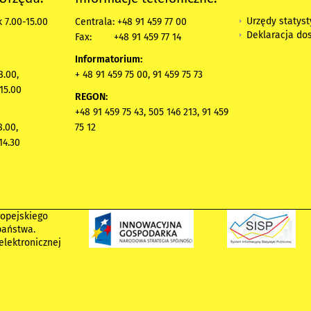
Urzędy statys
 7.00-15.00
Centrala: +48 91 459 77 00
Deklaracja do
Fax:
+48 91 459 77 14
Informatorium:
8.00,
+ 48 91 459 75 00, 91 459 75 73
15.00
REGON:
+48 91 459 75 43, 505 146 213, 91 459
8.00,
75 12
14.30
ropejskiego
państwa.
elektronicznej