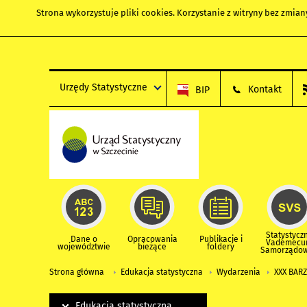
Strona wykorzystuje
pliki cookies
. Korzystanie z witryny bez zmi
Urzędy Statystyczne
Kontakt
BIP
Statystycz
Dane o
Opracowania
Publikacje i
Vademec
województwie
bieżące
foldery
Samorządo
Strona główna
Edukacja statystyczna
Wydarzenia
XXX BAR
Edukacja statystyczna