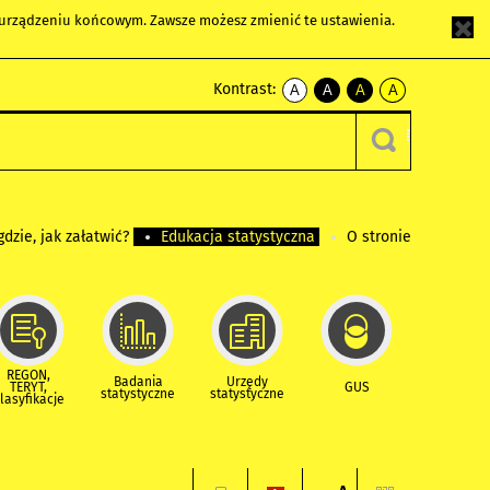
m urządzeniu końcowym. Zawsze możesz zmienić te ustawienia.
Kontrast:
A
A
A
A
kontrast
kontrast
kontrast
kontrast
domyślny
biały
żółty
czarny
tekst
tekst
tekst
na
na
na
czarnym
czarnym
żółtym
gdzie, jak załatwić?
Edukacja statystyczna
O stronie
REGON,
Badania
Urzędy
TERYT,
GUS
statystyczne
statystyczne
lasyfikacje