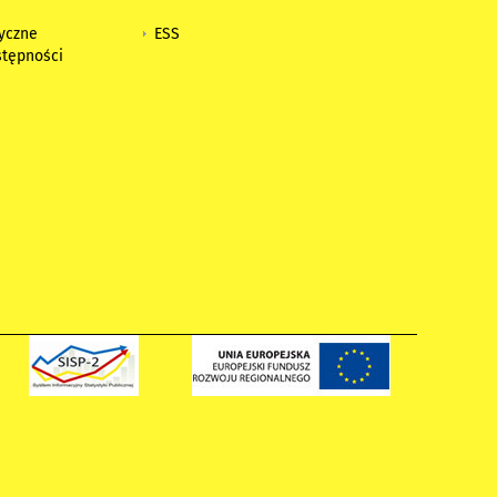
tyczne
ESS
stępności