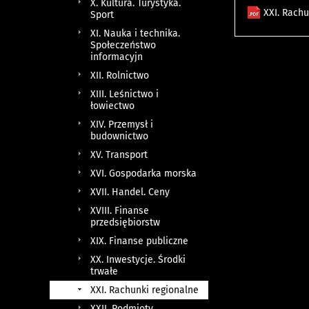
X. Kultura. Turystyka.
XXI. Rach
Sport
XI. Nauka i technika.
Społeczeństwo
informacyjn
XII. Rolnictwo
XIII. Leśnictwo i
łowiectwo
XIV. Przemysł i
budownictwo
XV. Transport
XVI. Gospodarka morska
XVII. Handel. Ceny
XVIII. Finanse
przedsiębiorstw
XIX. Finanse publiczne
XX. Inwestycje. Środki
trwałe
XXI. Rachunki regionalne
XXII. Podmioty