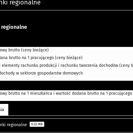
nki regionalne
 regionalne
jowy brutto (ceny bieżące)
ana brutto na 1 pracującego (ceny bieżące)
elementy rachunku produkcji i rachunku tworzenia dochodów (ceny b
dochody w sektorze gospodarstw domowych
jowy brutto na 1 mieszkańca i wartość dodana brutto na 1 pracującego
nia
unki regionalne
0.02 MB