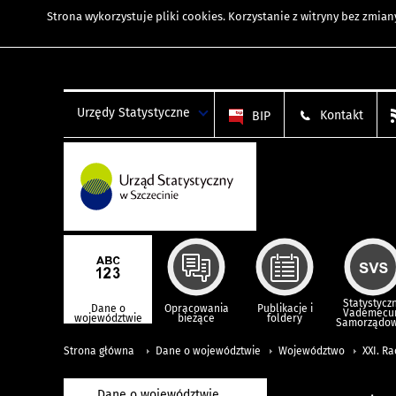
Strona wykorzystuje
pliki cookies
. Korzystanie z witryny bez zmi
Urzędy Statystyczne
Kontakt
BIP
Statystycz
Dane o
Opracowania
Publikacje i
Vademec
województwie
bieżące
foldery
Samorządo
Strona główna
Dane o województwie
Województwo
XXI. R
Dane o województwie