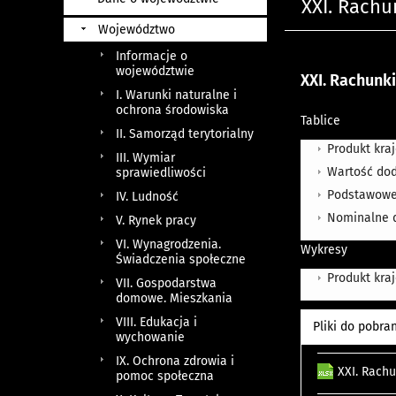
XXI. Rachu
Województwo
Informacje o
województwie
XXI. Rachunki
I. Warunki naturalne i
ochrona środowiska
Tablice
II. Samorząd terytorialny
Produkt kra
III. Wymiar
Wartość dod
sprawiedliwości
Podstawowe 
IV. Ludność
Nominalne 
V. Rynek pracy
VI. Wynagrodzenia.
Wykresy
Świadczenia społeczne
Produkt kra
VII. Gospodarstwa
domowe. Mieszkania
VIII. Edukacja i
Pliki do pobra
wychowanie
IX. Ochrona zdrowia i
XXI. Rach
pomoc społeczna