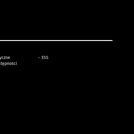
tyczne
ESS
stępności