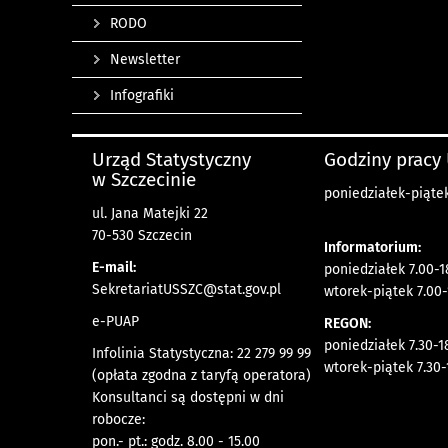
RODO
Newsletter
Infografiki
Urząd Statystyczny
Godziny pracy
w Szczecinie
poniedziałek-piątek
ul. Jana Matejki 22
70-530 Szczecin
Informatorium:
E-mail:
poniedziałek 7.00-1
SekretariatUSSZC@stat.gov.pl
wtorek-piątek 7.00-
e-PUAP
REGON:
poniedziałek 7.30-1
Infolinia Statystyczna: 22 279 99 99
wtorek-piątek 7.30-
(opłata zgodna z taryfą operatora)
Konsultanci są dostępni w dni
robocze:
pon.- pt.: godz. 8.00 - 15.00