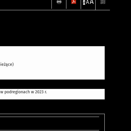
A
A
A
ieżące)
 w podregionach w 2023 r.