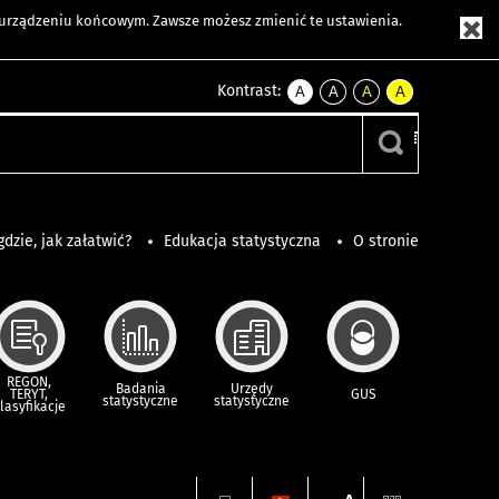
m urządzeniu końcowym. Zawsze możesz zmienić te ustawienia.
Kontrast:
A
A
A
A
kontrast
kontrast
kontrast
kontrast
domyślny
biały
żółty
czarny
tekst
tekst
tekst
na
na
na
czarnym
czarnym
żółtym
gdzie, jak załatwić?
Edukacja statystyczna
O stronie
REGON,
Badania
Urzędy
TERYT,
GUS
statystyczne
statystyczne
lasyfikacje