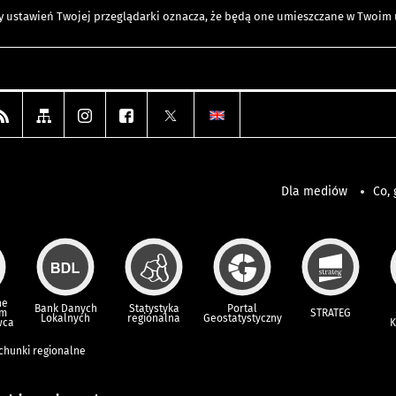
any ustawień Twojej przeglądarki oznacza, że będą one umieszczane w Twoi
Dla mediów
Co, 
ne
Bank Danych
Statystyka
Portal
um
STRATEG
Lokalnych
regionalna
Geostatystyczny
wca
K
achunki regionalne