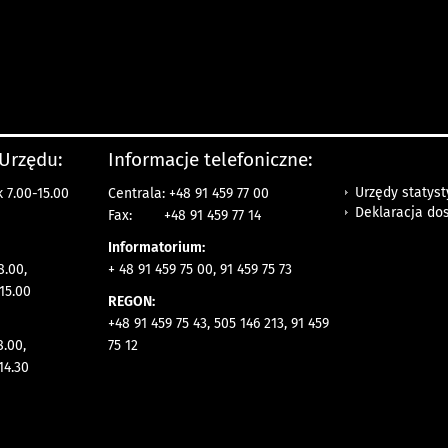
 Urzędu:
Informacje telefoniczne:
Urzędy statys
 7.00-15.00
Centrala: +48 91 459 77 00
Deklaracja do
Fax:
+48 91 459 77 14
Informatorium:
8.00,
+ 48 91 459 75 00, 91 459 75 73
15.00
REGON:
+48 91 459 75 43, 505 146 213, 91 459
8.00,
75 12
14.30