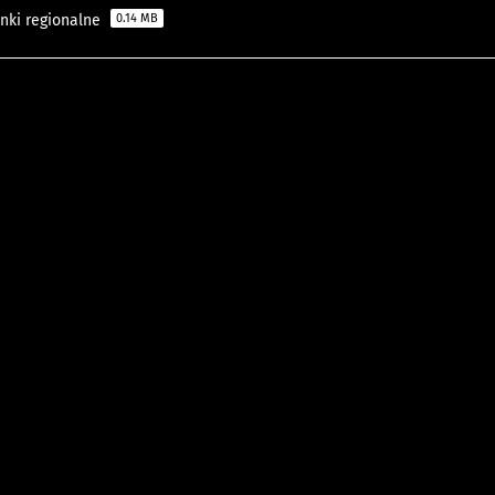
unki regionalne
0.14 MB