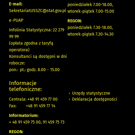
E-mail:
poniedziałek 7.00-18.00,
SekretariatUSSZC@stat.gov.pl
wtorek-piątek 7.00-15.00
e-PUAP
REGON:
poniedziałek 7.30-18.00,
Infolinia Statystyczna: 22 279
wtorek-piątek 7.30-14.30
99 99
(opłata zgodna z taryfą
operatora)
Konsultanci są dostępni w dni
robocze:
pon.- pt.: godz. 8.00 - 15.00
Informacje
telefoniczne:
Urzędy statystyczne
Deklaracja dostępności
Centrala: +48 91 459 77 00
Fax:
+48 91 459 77 14
Informatorium:
+ 48 91 459 75 00, 91 459 75 73
REGON: