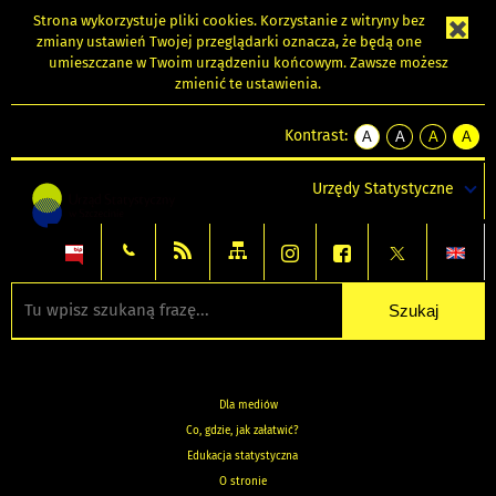
Strona wykorzystuje
pliki cookies
. Korzystanie z witryny bez
zmiany ustawień Twojej przeglądarki oznacza, że będą one
umieszczane w Twoim urządzeniu końcowym. Zawsze możesz
zmienić te ustawienia.
Kontrast:
A
A
A
A
kontrast
kontrast
kontrast
kontra
domyślny
biały
żółty
czarny
Urzędy Statystyczne
tekst
tekst
tekst
na
na
na
czarnym
czarnym
żółtym
Dla mediów
Co, gdzie, jak załatwić?
Edukacja statystyczna
O stronie