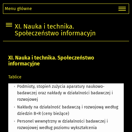
Menu główne
XI. Nauka i technika.
Społeczeństwo informacyjn
XI. Nauka i technika. Społeczeństwo
informacyjne
Tablice
Podmioty, stopień zużycia aparatury naukowo-
badawczej oraz nakłady w działalności badawczej i
rozwojowej
Nakłady na działalność badawczą i rozwojową według
dziedzin B+R (ceny bieżące)
Personel wewnętrzny w działalności badawczej i
rozwojowej według poziomu wykształcenia