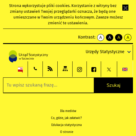
Strona wykorzystuje
pliki cookies
. Korzystanie z witryny bez
zmiany ustawień Twojej przeglądarki oznacza, że będą one
umieszczane w Twoim urządzeniu końcowym. Zawsze możesz
zmienić te ustawienia.
Kontrast:
A
A
A
A
kontrast
kontrast
kontrast
kontra
domyślny
biały
żółty
czarny
Urzędy Statystyczne
tekst
tekst
tekst
na
na
na
czarnym
czarnym
żółtym
Dla mediów
Co, gdzie, jak załatwić?
Edukacja statystyczna
O stronie