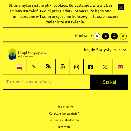
Strona wykorzystuje
pliki cookies
. Korzystanie z witryny bez
zmiany ustawień Twojej przeglądarki oznacza, że będą one
umieszczane w Twoim urządzeniu końcowym. Zawsze możesz
zmienić te ustawienia.
Kontrast:
A
A
A
A
kontrast
kontrast
kontrast
kontra
domyślny
biały
żółty
czarny
Urzędy Statystyczne
tekst
tekst
tekst
na
na
na
czarnym
czarnym
żółtym
Dla mediów
Co, gdzie, jak załatwić?
Edukacja statystyczna
O stronie