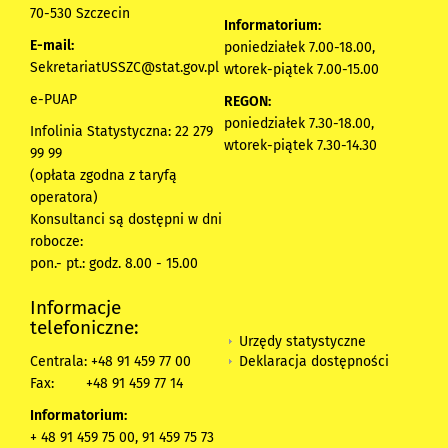
70-530 Szczecin
Informatorium:
E-mail:
poniedziałek 7.00-18.00,
SekretariatUSSZC@stat.gov.pl
wtorek-piątek 7.00-15.00
e-PUAP
REGON:
poniedziałek 7.30-18.00,
Infolinia Statystyczna: 22 279
wtorek-piątek 7.30-14.30
99 99
(opłata zgodna z taryfą
operatora)
Konsultanci są dostępni w dni
robocze:
pon.- pt.: godz. 8.00 - 15.00
Informacje
telefoniczne:
Urzędy statystyczne
Deklaracja dostępności
Centrala: +48 91 459 77 00
Fax:
+48 91 459 77 14
Informatorium:
+ 48 91 459 75 00, 91 459 75 73