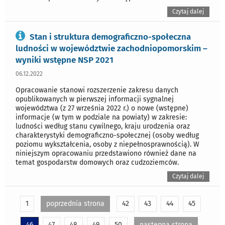
Czytaj dalej
Stan i struktura demograficzno-społeczna
ludności w województwie zachodniopomorskim –
wyniki wstępne NSP 2021
06.12.2022
Opracowanie stanowi rozszerzenie zakresu danych
opublikowanych w pierwszej informacji sygnalnej
województwa (z 27 września 2022 r.) o nowe (wstępne)
informacje (w tym w podziale na powiaty) w zakresie:
ludności według stanu cywilnego, kraju urodzenia oraz
charakterystyki demograficzno-społecznej (osoby według
poziomu wykształcenia, osoby z niepełnosprawnością). W
niniejszym opracowaniu przedstawiono również dane na
temat gospodarstw domowych oraz cudzoziemców.
Czytaj dalej
1
poprzednia strona
42
43
44
45
46
47
48
49
50
następna strona