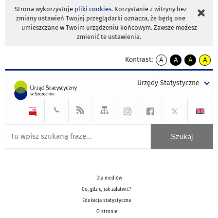
Strona wykorzystuje
pliki cookies
. Korzystanie z witryny bez
zmiany ustawień Twojej przeglądarki oznacza, że będą one
umieszczane w Twoim urządzeniu końcowym. Zawsze możesz
zmienić te ustawienia.
Kontrast:
A
A
A
A
kontrast
kontrast
kontrast
kontra
domyślny
biały
żółty
czarny
Urzędy Statystyczne
tekst
tekst
tekst
na
na
na
czarnym
czarnym
żółtym
Dla mediów
Co, gdzie, jak załatwić?
Edukacja statystyczna
O stronie