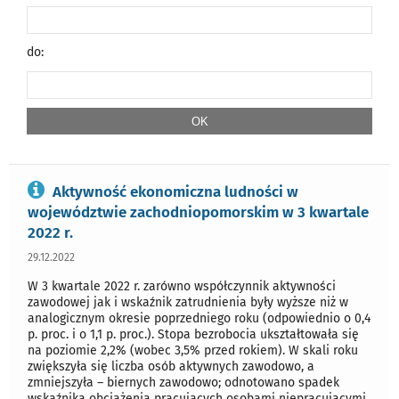
do:
Aktywność ekonomiczna ludności w
województwie zachodniopomorskim w 3 kwartale
2022 r.
29.12.2022
W 3 kwartale 2022 r. zarówno współczynnik aktywności
zawodowej jak i wskaźnik zatrudnienia były wyższe niż w
analogicznym okresie poprzedniego roku (odpowiednio o 0,4
p. proc. i o 1,1 p. proc.). Stopa bezrobocia ukształtowała się
na poziomie 2,2% (wobec 3,5% przed rokiem). W skali roku
zwiększyła się liczba osób aktywnych zawodowo, a
zmniejszyła – biernych zawodowo; odnotowano spadek
wskaźnika obciążenia pracujących osobami niepracującymi.