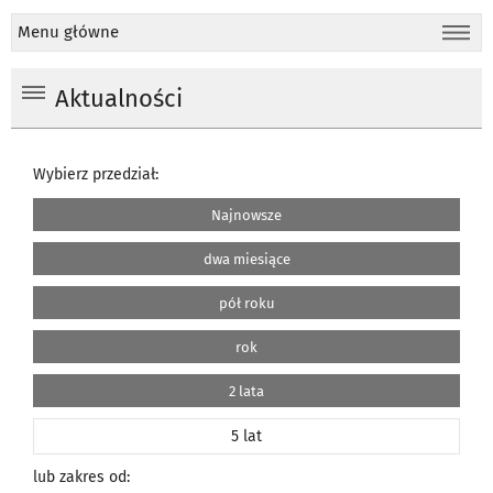
Menu główne
Aktualności
Wybierz przedział:
Najnowsze
dwa miesiące
pół roku
rok
2 lata
5 lat
lub zakres od: