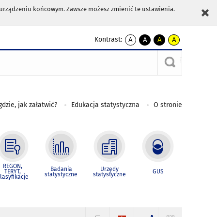
m urządzeniu końcowym. Zawsze możesz zmienić te ustawienia.
Kontrast:
A
A
A
A
kontrast
kontrast
kontrast
kontrast
domyślny
biały
żółty
czarny
tekst
tekst
tekst
na
na
na
czarnym
czarnym
żółtym
gdzie, jak załatwić?
Edukacja statystyczna
O stronie
REGON,
Badania
Urzędy
TERYT,
GUS
statystyczne
statystyczne
lasyfikacje