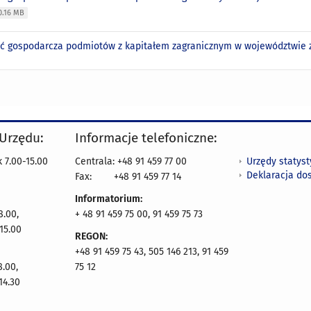
0.16 MB
ść gospodarcza podmiotów z kapitałem zagranicznym w województwie 
 Urzędu:
Informacje telefoniczne:
Urzędy statys
 7.00-15.00
Centrala: +48 91 459 77 00
Deklaracja do
Fax:
+48 91 459 77 14
Informatorium:
8.00,
+ 48 91 459 75 00, 91 459 75 73
15.00
REGON:
+48 91 459 75 43, 505 146 213, 91 459
8.00,
75 12
14.30