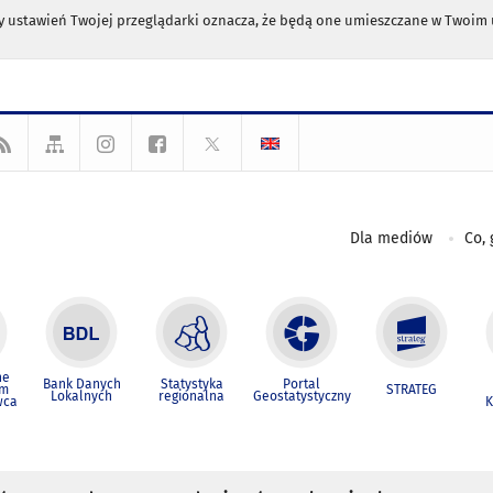
any ustawień Twojej przeglądarki oznacza, że będą one umieszczane w Twoi
Dla mediów
Co, 
ne
Bank Danych
Statystyka
Portal
um
STRATEG
Lokalnych
regionalna
Geostatystyczny
wca
K