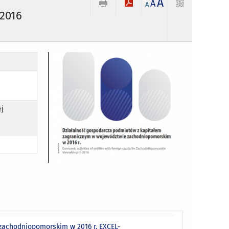
A
A
A
2016
ej
zachodniopomorskim w 2016 r. EXCEL-