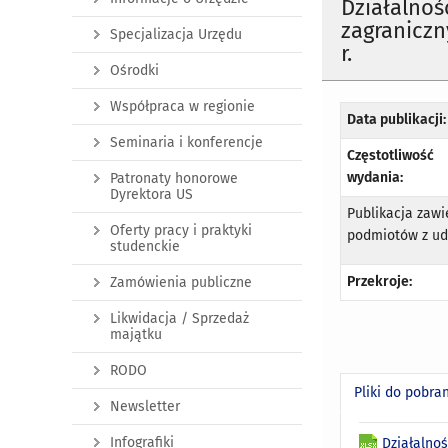
Działalno
zagranicz
Specjalizacja Urzędu
r.
Ośrodki
Współpraca w regionie
Data publikacji:
Seminaria i konferencje
Częstotliwość
wydania:
Patronaty honorowe
Dyrektora US
Publikacja zawi
Oferty pracy i praktyki
podmiotów z ud
studenckie
Przekroje:
Zamówienia publiczne
Likwidacja / Sprzedaż
majątku
RODO
Pliki do pobra
Newsletter
Infografiki
Działalno