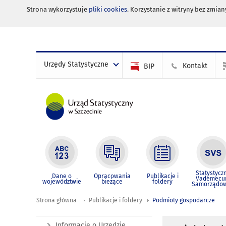
Strona wykorzystuje
pliki cookies
. Korzystanie z witryny bez zmi
Urzędy Statystyczne
Kontakt
BIP
Statystycz
Dane o
Opracowania
Publikacje i
Vademec
województwie
bieżące
foldery
Samorządo
Strona główna
Publikacje i foldery
Podmioty gospodarcze
Informacje o Urzędzie