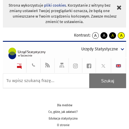
Strona wykorzystuje
pliki cookies
. Korzystanie z witryny bez
zmiany ustawień Twojej przeglądarki oznacza, że będą one
umieszczane w Twoim urządzeniu końcowym. Zawsze możesz
zmienić te ustawienia.
Kontrast:
A
A
A
A
kontrast
kontrast
kontrast
kontra
domyślny
biały
żółty
czarny
Urzędy Statystyczne
tekst
tekst
tekst
na
na
na
czarnym
czarnym
żółtym
Dla mediów
Co, gdzie, jak załatwić?
Edukacja statystyczna
O stronie