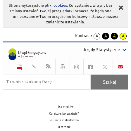
Strona wykorzystuje
pliki cookies
. Korzystanie z witryny bez
zmiany ustawień Twojej przeglądarki oznacza, że będą one
umieszczane w Twoim urządzeniu końcowym. Zawsze możesz
zmienić te ustawienia.
Kontrast:
A
A
A
A
kontrast
kontrast
kontrast
kontra
domyślny
biały
żółty
czarny
Urzędy Statystyczne
tekst
tekst
tekst
na
na
na
czarnym
czarnym
żółtym
Dla mediów
Co, gdzie, jak załatwić?
Edukacja statystyczna
O stronie