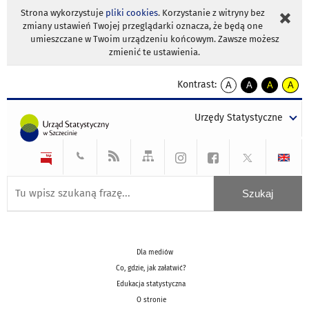
Strona wykorzystuje
pliki cookies
. Korzystanie z witryny bez
zmiany ustawień Twojej przeglądarki oznacza, że będą one
umieszczane w Twoim urządzeniu końcowym. Zawsze możesz
zmienić te ustawienia.
Kontrast:
A
A
A
A
kontrast
kontrast
kontrast
kontra
domyślny
biały
żółty
czarny
Urzędy Statystyczne
tekst
tekst
tekst
na
na
na
czarnym
czarnym
żółtym
Dla mediów
Co, gdzie, jak załatwić?
Edukacja statystyczna
O stronie