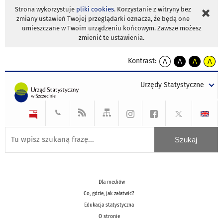
Strona wykorzystuje
pliki cookies
. Korzystanie z witryny bez
zmiany ustawień Twojej przeglądarki oznacza, że będą one
umieszczane w Twoim urządzeniu końcowym. Zawsze możesz
zmienić te ustawienia.
Kontrast:
A
A
A
A
kontrast
kontrast
kontrast
kontra
domyślny
biały
żółty
czarny
Urzędy Statystyczne
tekst
tekst
tekst
na
na
na
czarnym
czarnym
żółtym
Dla mediów
Co, gdzie, jak załatwić?
Edukacja statystyczna
O stronie