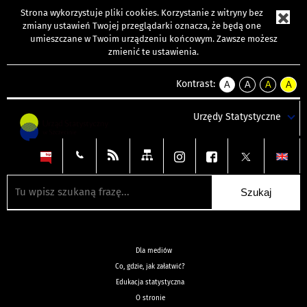
Strona wykorzystuje
pliki cookies
. Korzystanie z witryny bez
zmiany ustawień Twojej przeglądarki oznacza, że będą one
umieszczane w Twoim urządzeniu końcowym. Zawsze możesz
zmienić te ustawienia.
Kontrast:
A
A
A
A
kontrast
kontrast
kontrast
kontra
domyślny
biały
żółty
czarny
Urzędy Statystyczne
tekst
tekst
tekst
na
na
na
czarnym
czarnym
żółtym
Dla mediów
Co, gdzie, jak załatwić?
Edukacja statystyczna
O stronie