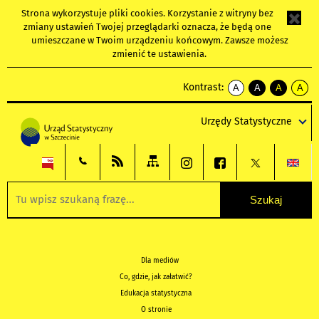
Strona wykorzystuje
pliki cookies
. Korzystanie z witryny bez
zmiany ustawień Twojej przeglądarki oznacza, że będą one
umieszczane w Twoim urządzeniu końcowym. Zawsze możesz
zmienić te ustawienia.
Kontrast:
A
A
A
A
kontrast
kontrast
kontrast
kontra
domyślny
biały
żółty
czarny
Urzędy Statystyczne
tekst
tekst
tekst
na
na
na
czarnym
czarnym
żółtym
Dla mediów
Co, gdzie, jak załatwić?
Edukacja statystyczna
O stronie