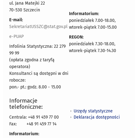
ul. Jana Matejki 22
70-530 Szczecin
Informatorium:
E-mail:
poniedziałek 7.00-18.00,
SekretariatUSSZC@stat.gov.pl
wtorek-piątek 7.00-15.00
e-PUAP
REGON:
poniedziałek 7.30-18.00,
Infolinia Statystyczna: 22 279
wtorek-piątek 7.30-14.30
99 99
(opłata zgodna z taryfą
operatora)
Konsultanci są dostępni w dni
robocze:
pon.- pt.: godz. 8.00 - 15.00
Informacje
telefoniczne:
Urzędy statystyczne
Deklaracja dostępności
Centrala: +48 91 459 77 00
Fax:
+48 91 459 77 14
Informatorium: