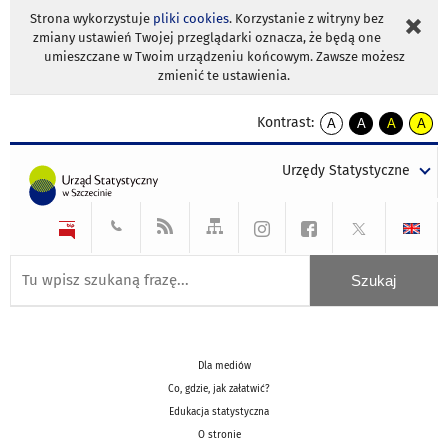
Strona wykorzystuje
pliki cookies
. Korzystanie z witryny bez
zmiany ustawień Twojej przeglądarki oznacza, że będą one
umieszczane w Twoim urządzeniu końcowym. Zawsze możesz
zmienić te ustawienia.
Kontrast:
A
A
A
A
kontrast
kontrast
kontrast
kontra
domyślny
biały
żółty
czarny
Urzędy Statystyczne
tekst
tekst
tekst
na
na
na
czarnym
czarnym
żółtym
Dla mediów
Co, gdzie, jak załatwić?
Edukacja statystyczna
O stronie